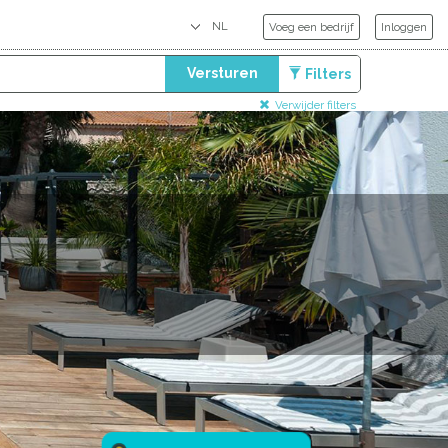
Voeg een bedrijf
Inloggen
Versturen
Filters
Verwijder filters