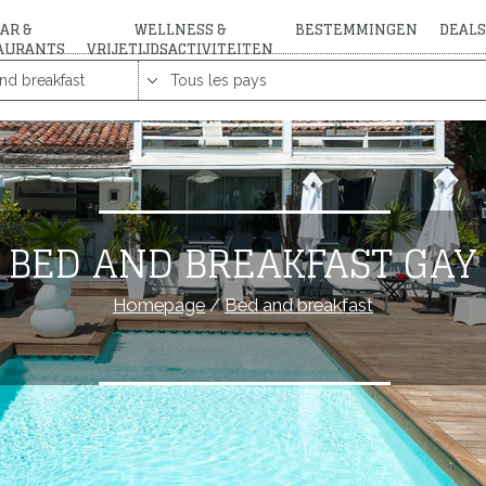
AR &
WELLNESS &
BESTEMMINGEN
DEALS
AURANTS
VRIJETIJDSACTIVITEITEN
BED AND BREAKFAST GAY
Homepage
/
Bed and breakfast