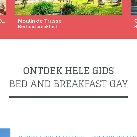
The Late Birds Lissabon Gay Urban Resort
Villa Balao - Exclusive Gay Guesthouse - Archipel de Thau
Bed and breakfast
B
ONTDEK HELE GIDS
BED AND BREAKFAST GAY