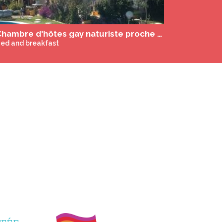
Ô Lapin Felin, gay naturisten bed and Breakfast
ed and breakfast