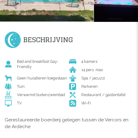
BESCHRIJVING
Bed and breakfast Gay-
4 kamers
Friendly
14 pers. max
Geen huisdieren toegestaan
Spa / jacuzzi
Tuin
Parkeren
Verwarmd buitenzwembad
Restaurant / gastentafel
TV
Wi-Fi
Gerestaureerde boerderij gelegen tussen de Vercors en
de Ardèche