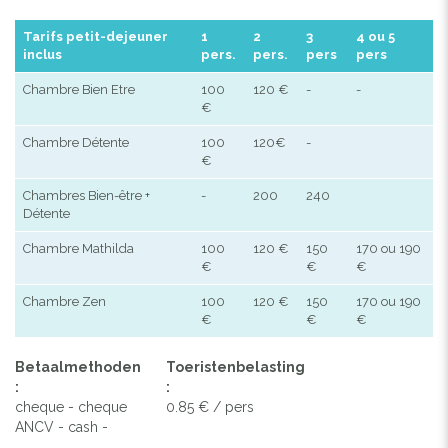
Tarifs petit-dejeuner
1
2
3
4 ou 5
inclus
pers.
pers.
pers
pers
Chambre Bien Etre
100
120 €
-
-
€
Chambre Détente
100
120€
-
€
Chambres Bien-être +
-
200
240
Détente
Chambre Mathilda
100
120 €
150
170 ou 190
€
€
€
Chambre Zen
100
120 €
150
170 ou 190
€
€
€
Betaalmethoden
Toeristenbelasting
:
:
cheque - cheque
0.85 € / pers
ANCV - cash -