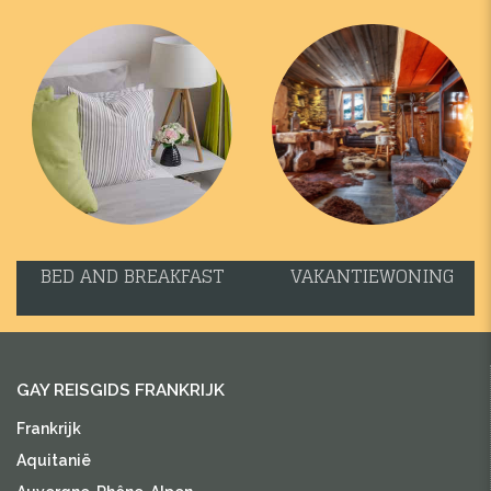
BED AND BREAKFAST
VAKANTIEWONING
GAY REISGIDS FRANKRIJK
Frankrijk
Aquitanië