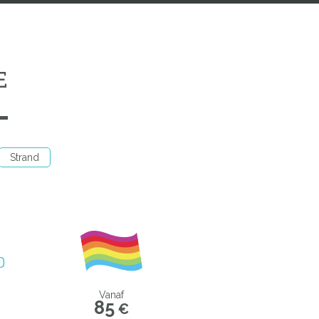
E
Strand
D
Vanaf
85
€