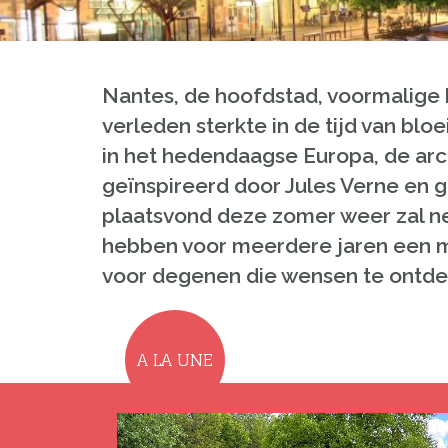
Nantes,
de
hoofdstad
,
voormalige
verleden
sterkte
in de tijd van
bloe
in
het hedendaagse Europa
,
de
arc
geïnspireerd door
Jules
Verne
en 
plaatsvond
deze zomer weer
zal
n
hebben
voor meerdere jaren
een
m
voor degenen die wensen
te
ontde
A LA UNE