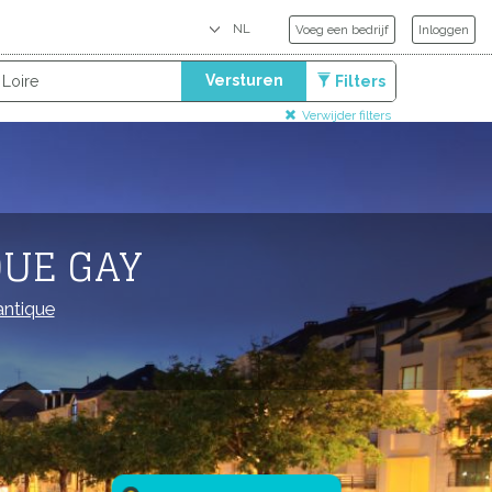
Voeg een bedrijf
Inloggen
Versturen
Filters
Verwijder filters
QUE GAY
antique