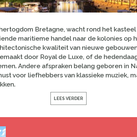
hertogdom
Bretagne
, wacht
rond het kasteel
iende
maritieme handel
naar
de
kolonies
op 
hitectonische
kwaliteit van nieuwe
gebouwe
gemaakt door
Royal
de Luxe
,
of
de
hedendaag
emen
.
Andere afspraken
belang
geboren
in N
ust voor liefhebbers van
klassieke muziek
,
m
kken
.
LEES VERDER