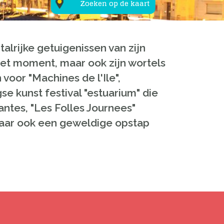
Zoeken op de kaart
talrijke
getuigenissen
van
zijn
het moment,
maar ook
zijn wortels
n
voor "
Machines
de l'
Ile",
se kunst
festival "
estuarium"
die
antes
,
"
Les
Folles
Journees
"
aar
ook een geweldige
opstap