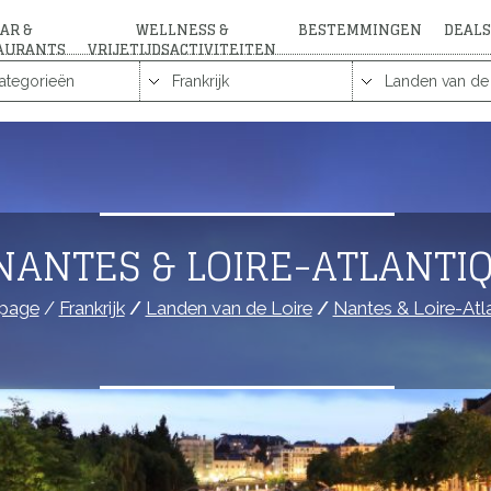
AR &
WELLNESS &
BESTEMMINGEN
DEALS
AURANTS
VRIJETIJDSACTIVITEITEN
NANTES & LOIRE-ATLANTI
page
/
Frankrijk
/
Landen van de Loire
/
Nantes & Loire-Atl