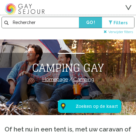
GO !
Filters
Verwijder filters
CAMPING GAY
Homepage
/
Camping
Zoeken op de kaart
Of het nu in een tent is, met uw caravan of