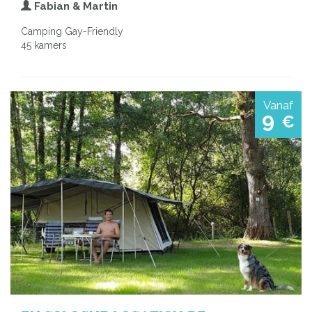
Fabian & Martin
Camping Gay-Friendly
45 kamers
Vanaf
9
€