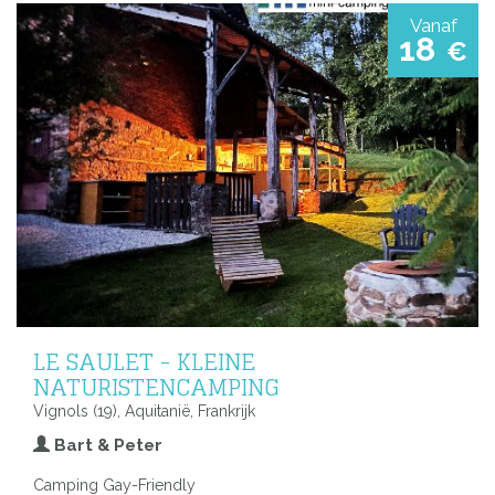
Vanaf
18
€
LE SAULET - KLEINE
NATURISTENCAMPING
Vignols (19), Aquitanië, Frankrijk
Bart & Peter
Camping Gay-Friendly