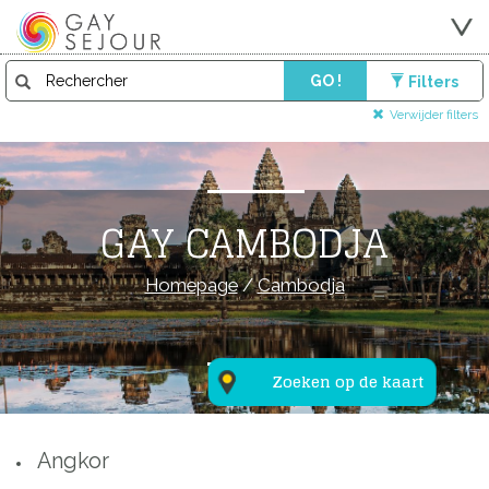
GO !
Filters
Verwijder filters
GAY CAMBODJA
Homepage
/
Cambodja
Zoeken op de kaart
Angkor