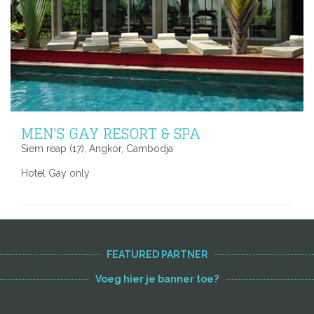
MEN'S GAY RESORT & SPA
Siem reap (17), Angkor, Cambodja
Hotel Gay only
FEATURED PARTNER
Voeg hier je banner toe?