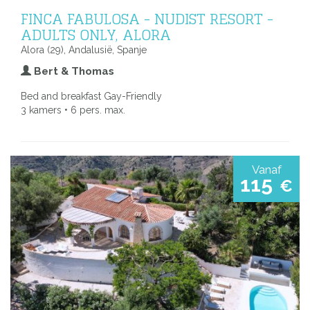
FINCA FABULOSA - NUDIST RESORT -
ADULTS ONLY, ALORA
Alora (29), Andalusië, Spanje
Bert & Thomas
Bed and breakfast Gay-Friendly
3 kamers • 6 pers. max.
Vanaf
115
€