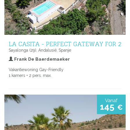
LA CASITA - PERFECT GATEWAY FOR 2
Sayalonga (29), Andalusië, Spanje
Frank De Baerdemaeker
Vakantiewoning Gay-Friendly
1 kamers • 2 pers. max.
Vanaf
145
€