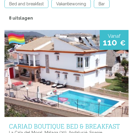
Bed and breakfast
Vakantiewoning
Bar
8 uitslagen
Vanaf
110
€
CARIAD BOUTIQUE BED & BREAKFAST
La Cala del Moral, Málaga (29), Andalusië, Spanje