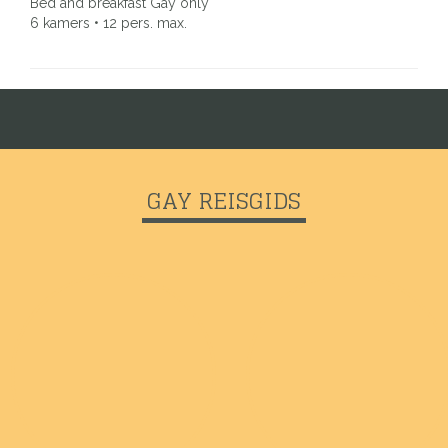
Bed and breakfast Gay only
6 kamers • 12 pers. max.
GAY REISGIDS