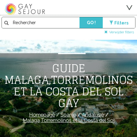
GO !
Filters
Verwijder filters
GUIDE
MALAGA,TORREMOLINOS
ET LA COSTA DEL SOL
GAY
Homepage
/
Spanje
/
Andalusië
/
Malaga,Torremolinos et la Costa del Sol