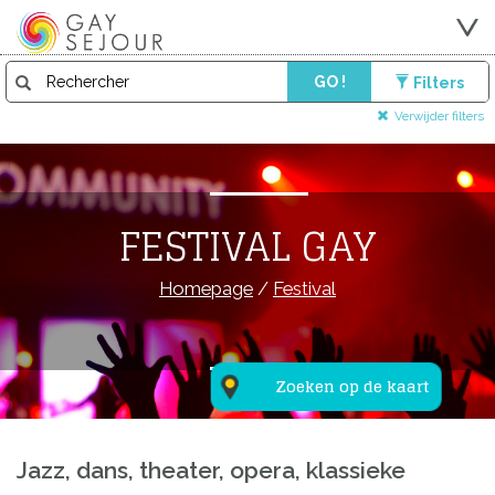
GO !
Filters
Verwijder filters
FESTIVAL GAY
Homepage
/
Festival
Zoeken op de kaart
Jazz, dans, theater, opera, klassieke