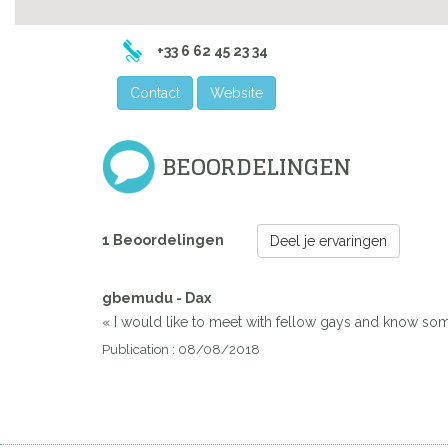
+33 6 62 45 23 34
Contact
Website
BEOORDELINGEN
1 Beoordelingen
Deel je ervaringen
gbemudu - Dax
Previous
« I would like to meet with fellow gays and know some
Publication : 08/08/2018