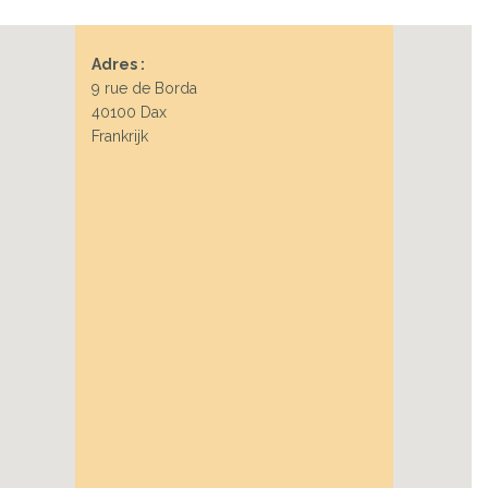
Adres :
9 rue de Borda
40100 Dax
Frankrijk