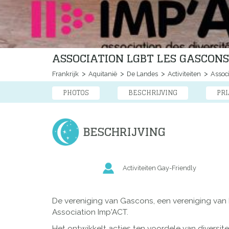
ASSOCIATION LGBT LES GASCONS
Frankrijk
Aquitanië
De Landes
Activiteiten
Associ
PHOTOS
BESCHRIJVING
PRI
BESCHRIJVING
Activiteiten Gay-Friendly
De vereniging van Gascons, een vereniging van
Association Imp'ACT.
Het ontwikkelt acties ten voordele van diversite