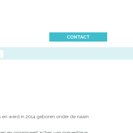
CONTACT
es en werd in 2014 geboren onder de naam
ijen en organiseert acties van preventieve