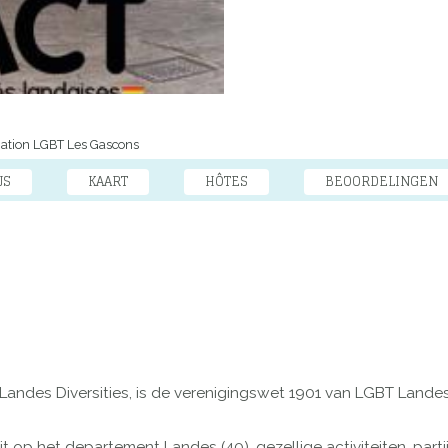
ation LGBT Les Gascons
JS
KAART
HÔTES
BEOORDELINGEN
 Landes Diversities, is de verenigingswet 1901 van LGBT Land
it op het departement Landes (40), gezellige activiteiten, part