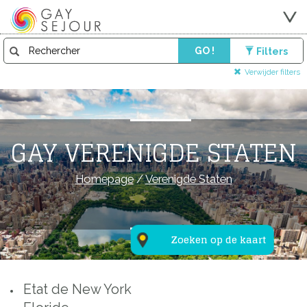
GO !
Filters
Verwijder filters
GAY VERENIGDE STATEN
Homepage
/
Verenigde Staten
Zoeken op de kaart
Etat de New York