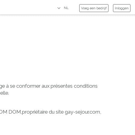
Voeg een bedrijf
Inloggen
gage à se conformer aux présentes conditions
elle.
 DOM DOM,propriétaire du site gay-sejour.com,
.