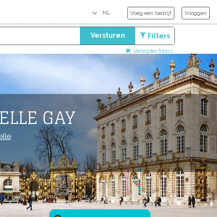
Voeg een bedrijf
Inloggen
Versturen
Filters
Verwijder filters
ELLE GAY
lle