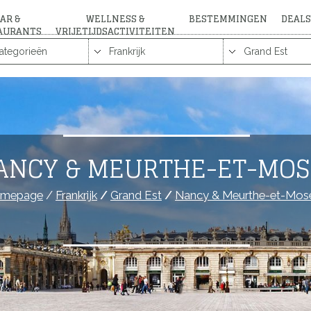
AR &
WELLNESS &
BESTEMMINGEN
DEALS
AURANTS
VRIJETIJDSACTIVITEITEN
ANCY & MEURTHE-ET-MOS
mepage
/
Frankrijk
/
Grand Est
/
Nancy & Meurthe-et-Mose