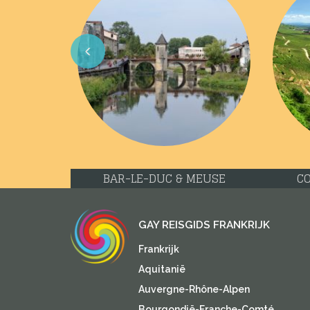
Previous
NANCY & MEURTHE-ET-MOSELLE
LE
GAY REISGIDS FRANKRIJK
Frankrijk
Aquitanië
Auvergne-Rhône-Alpen
Bourgondië-Franche-Comté