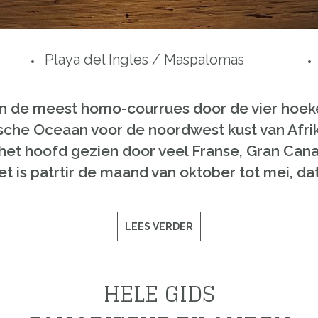
Playa del Ingles / Maspalomas
n
de
meest
homo-
courrues
door
de
vier
hoek
ische
Oceaan voor de
noordwest
kust van Afri
het hoofd gezien
door veel
Franse
,
Gran Cana
t is
patrtir
de
maand
van
oktober
tot mei
, da
LEES VERDER
HELE GIDS