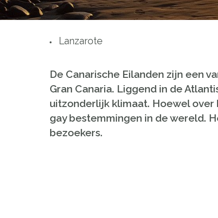
Lanzarote
De Canarische Eilanden zijn
een va
Gran
Canaria
.
Liggend in
de
Atlant
uitzonderlijk klimaat
.
Hoewel
over 
gay
bestemmingen in de wereld
.
He
bezoekers
.