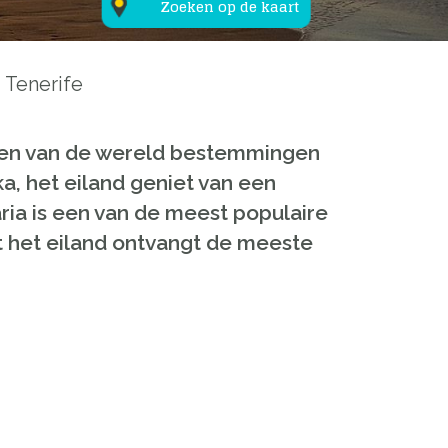
Zoeken op de kaart
Tenerife
en van de wereld
bestemmingen
ka
,
het
eiland
geniet van
een
ria
is
een van
de
meest
populaire
t
het
eiland
ontvangt
de
meeste