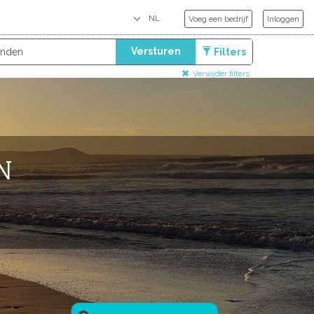
Voeg een bedrijf
Inloggen
Versturen
Filters
Verwijder filters
N