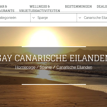
AR &
WELLNESS &
BESTEMMINGEN
DEALS
AURANTS
VRIJETIJDSACTIVITEITEN
GAY CANARISCHE EILANDE
Homepage
/
Spanje
/
Canarische Eilanden