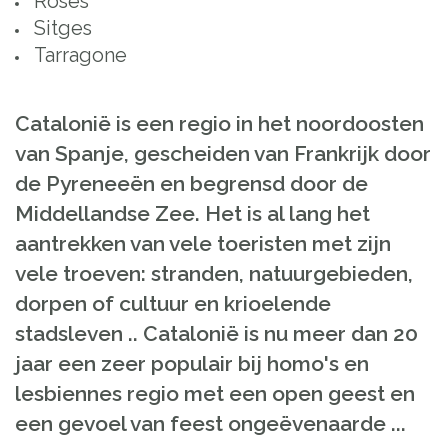
Roses
Sitges
Tarragone
Catalonië is
een regio
in
het noordoosten
van
Spanje
,
gescheiden van
Frankrijk door
de Pyreneeën
en
begrensd door de
Middellandse
Zee
.
Het is al lang
het
aantrekken van vele
toeristen met zijn
vele troeven
:
stranden
,
natuurgebieden
,
dorpen of
cultuur en
krioelende
stadsleven
..
Catalonië is
nu
meer dan
20
jaar
een zeer
populair bij
homo's en
lesbiennes
regio
met een open geest
en
een gevoel
van feest
ongeëvenaarde
...