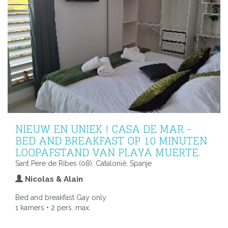
NIEUW EN UNIEK ! CASA DE MAR -
BED AND BREAKFAST OP 10 MINUTEN
LOOPAFSTAND VAN PLAYA MUERTE.
Sant Pere de Ribes (08), Catalonië, Spanje
Nicolas & Alain
Bed and breakfast Gay only
1 kamers • 2 pers. max.