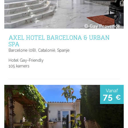
AXEL HOTEL BARCELONA & URBAN
SPA
Barcelone (08), Catalonië, Spanje
Hotel Gay-Friendly
105 kamers
Vanaf
75
€