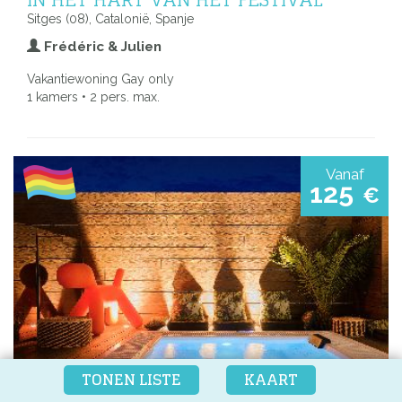
Sitges (08), Catalonië, Spanje
Frédéric & Julien
Vakantiewoning Gay only
1 kamers • 2 pers. max.
Vanaf
125
€
TONEN LISTE
KAART