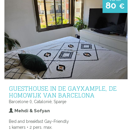
80
€
GUESTHOUSE IN DE GAYXAMPLE, DE
HOMOWIJK VAN BARCELONA
Barcelone (), Catalonië, Spanje
Mehdi & Sofyan
Bed and breakfast Gay-Friendly
1 kamers • 2 pers. max.