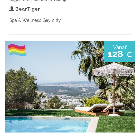
BearTiger
Spa & Wellness Gay only
Vanaf
128
€