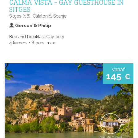
CALMA VISTA - GAY GUESTHOUSE IN
SITGES
Sitges (08), Catalonië, Spanje
Gerson & Philip
Bed and breakfast Gay only
4 kamers • 8 pers. max.
Vanaf
145
€