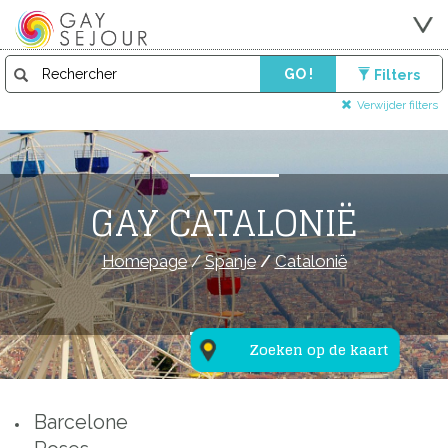
GO !
Filters
Verwijder filters
GAY CATALONIË
Homepage
/
Spanje
/
Catalonië
Zoeken op de kaart
Barcelone