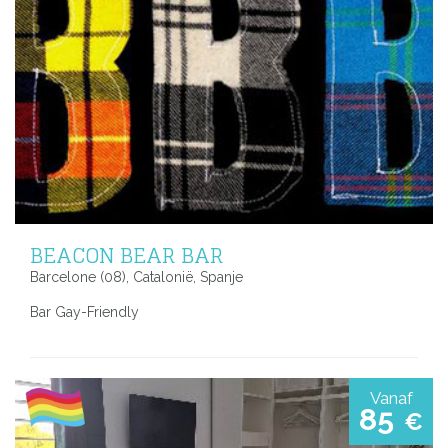
BEACON BEAR BAR
Barcelone (08), Catalonië, Spanje
Bar Gay-Friendly
Vanaf
85
€