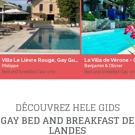
Villa Le Lièvre Rouge, Gay Guesthouse in het hart van Entre-Deux-Mers
La Villa de Vérone -
Philippe
Benjamin & Olivier
Bed and breakfast Gay only
Bed and breakfast Gay on
DÉCOUVREZ HELE GIDS
GAY BED AND BREAKFAST DE
LANDES