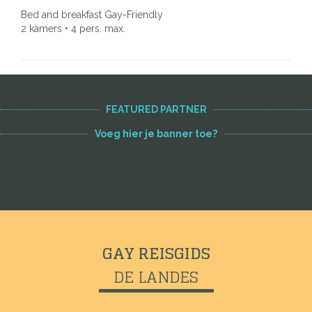
Bed and breakfast Gay-Friendly
2 kamers • 4 pers. max.
FEATURED PARTNER
Voeg hier je banner toe?
GAY REISGIDS
DE LANDES