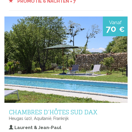
PROMOTIE 6 NACHTEN = 7
Vanaf
70
€
CHAMBRES D’HÔTES SUD DAX
Heugas (40), Aquitanië, Frankrijk
Laurent & Jean-Paul