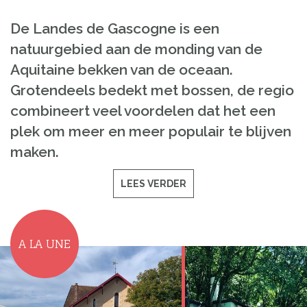
De Landes
de Gascogne
is
een
natuurgebied
aan de monding
van
de
Aquitaine
bekken van
de
oceaan
.
Grotendeels
bedekt met bossen
,
de
regio
combineert veel
voordelen
dat
het een
plek om
meer
en meer populair
te blijven
maken
.
LEES VERDER
A LA UNE