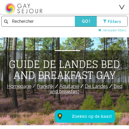
GO !
Filters
Verwijder filters
GUIDE DE LANDES BED
AND BREAKFAST GAY
Homepage
/
Frankrijk
/
Aquitanië
/
De Landes
/
Bed
and breakfast
Zoeken op de kaart