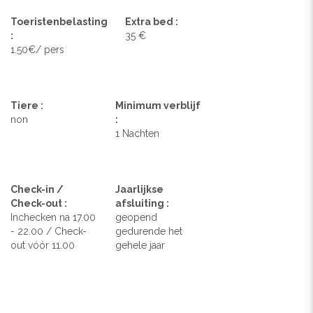
Toeristenbelasting
Extra bed :
:
35 €
1.50€/ pers
Tiere :
Minimum verblijf
non
:
1 Nachten
Check-in /
Jaarlijkse
Check-out :
afsluiting :
Inchecken na 17.00
geopend
- 22.00 / Check-
gedurende het
out vóór 11.00
gehele jaar