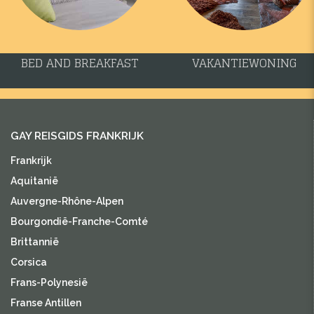
BED AND BREAKFAST
VAKANTIEWONING
GAY REISGIDS FRANKRIJK
Frankrijk
Aquitanië
Auvergne-Rhône-Alpen
Bourgondië-Franche-Comté
Brittannië
Corsica
Frans-Polynesië
Franse Antillen