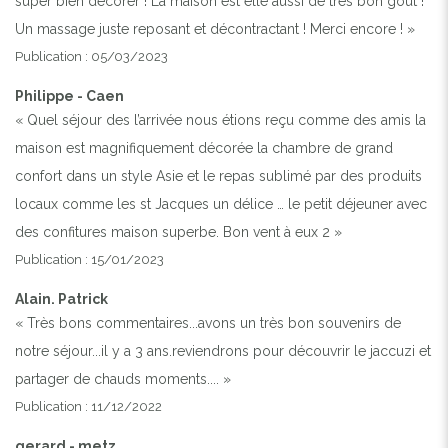
super bien décorer ! La maison est elle aussi de très bon goût !
Un massage juste reposant et décontractant ! Merci encore ! »
Publication : 05/03/2023
Philippe - Caen
« Quel séjour des l’arrivée nous étions reçu comme des amis la
maison est magnifiquement décorée la chambre de grand
confort dans un style Asie et le repas sublimé par des produits
locaux comme les st Jacques un délice … le petit déjeuner avec
des confitures maison superbe. Bon vent à eux 2 »
Publication : 15/01/2023
Alain. Patrick
« Très bons commentaires...avons un très bon souvenirs de
notre séjour...il y a 3 ans.reviendrons pour découvrir le jaccuzi et
partager de chauds moments.... »
Previous
Next
Publication : 11/12/2022
gerard - metz