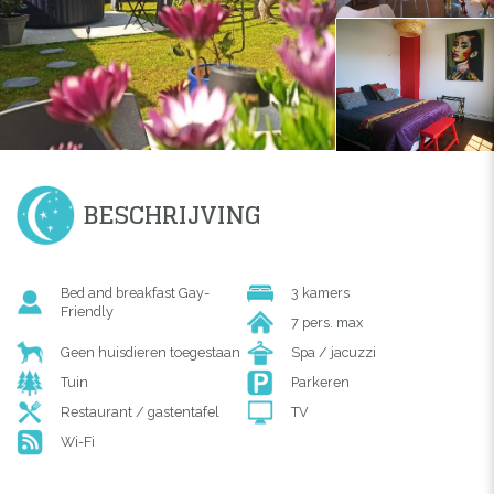
BESCHRIJVING
Bed and breakfast Gay-
3 kamers
Friendly
7 pers. max
Geen huisdieren toegestaan
Spa / jacuzzi
Tuin
Parkeren
Restaurant / gastentafel
TV
Wi-Fi