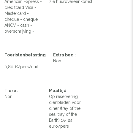
American Express -
zie huurovereenkomst
creditcard Visa -
Mastercard -
cheque - cheque
ANCV - cash -
overschrijving -
Toeristenbelasting
Extra bed :
:
Non
0,80 €/pers/nuit
Tiere :
Maaltijd :
Non
Op reservering,
dienbladen voor
diner (tray of the
sea, tray of the
Earth) 15- 24
euro/pers