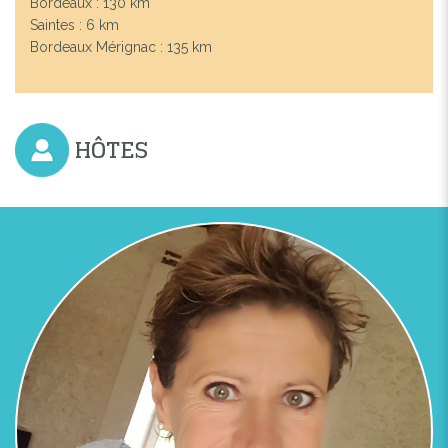
Bordeaux : 130 km
Saintes : 6 km
Previous
Next
Bordeaux Mérignac : 135 km
PISCINE CHAUFFÉE, LA LOGE DU GRAND CÈDRE
17100
HÔTES