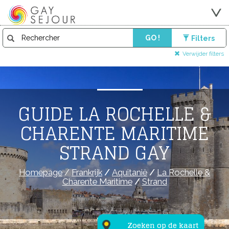
GO !
Filters
Verwijder filters
GUIDE LA ROCHELLE &
CHARENTE MARITIME
STRAND GAY
Homepage
/
Frankrijk
/
Aquitanië
/
La Rochelle &
Charente Maritime
/
Strand
Zoeken op de kaart