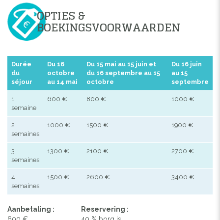
OPTIES &
BOEKINGSVOORWAARDEN
Durée
Du 16
Du 15 mai au 15 juin et
Du 16 juin
du
octobre
du 16 septembre au 15
au 15
séjour
au 14 mai
octobre
septembre
1
600 €
800 €
1000 €
semaine
2
1000 €
1500 €
1900 €
semaines
3
1300 €
2100 €
2700 €
semaines
4
1500 €
2600 €
3400 €
semaines
Aanbetaling :
Reservering :
600 €
40 % borg is