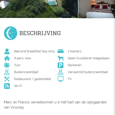
BESCHRIJVING
Bed and breakfast Gay only
2 kamers
6 pers. max
Geen huisdieren toegestaan
Tuin
Parkeren
Buitenzwembad
Verwarmd buitenzwembad
Restaurant / gastentafel
TV
Wi-Fi
Marc en Francis verwelkomen u in het hart van de wijngaarden
van Vouvray.