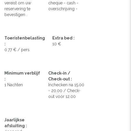
vereist om uw
cheque - cash -
reservering te
overschrijving -
bevestigen .
Toeristenbelasting
Extra bed :
:
10 €
0.77 € / pers
Minimum verblijf
Check-in /
:
Check-out :
1 Nachten
Inchecken na 15.00
- 20.00 / Check-
out vóór 12.00
Jaarlijkse
afsluiting :