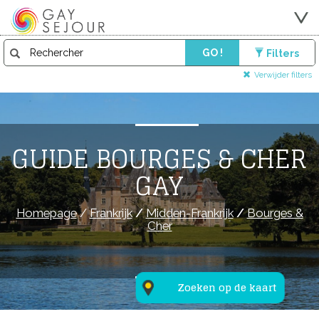
GO !
Filters
Verwijder filters
GUIDE BOURGES & CHER
GAY
Homepage
/
Frankrijk
/
Midden-Frankrijk
/
Bourges &
Cher
Zoeken op de kaart