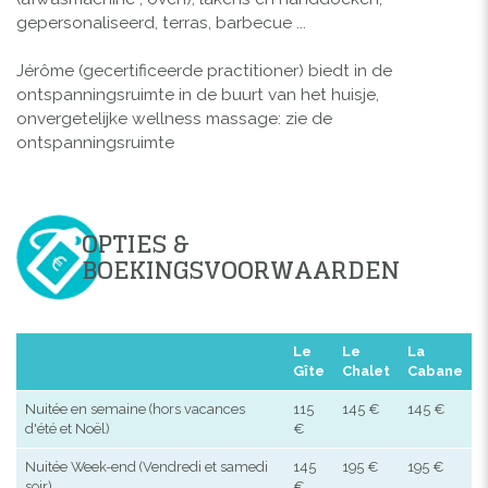
gepersonaliseerd, terras, barbecue ...
Jérôme (gecertificeerde practitioner) biedt in de
ontspanningsruimte in de buurt van het huisje,
onvergetelijke wellness massage: zie de
ontspanningsruimte
OPTIES &
BOEKINGSVOORWAARDEN
Le
Le
La
Gîte
Chalet
Cabane
Nuitée en semaine (hors vacances
115
145 €
145 €
d'été et Noël)
€
Nuitée Week-end (Vendredi et samedi
145
195 €
195 €
soir)
€