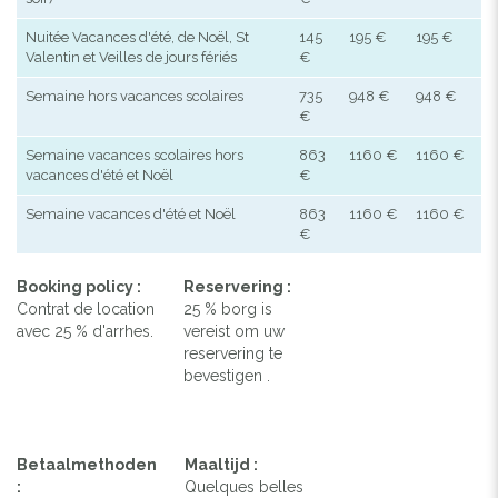
Nuitée Vacances d'été, de Noël, St
145
195 €
195 €
Valentin et Veilles de jours fériés
€
Semaine hors vacances scolaires
735
948 €
948 €
€
Semaine vacances scolaires hors
863
1160 €
1160 €
vacances d'été et Noël
€
Semaine vacances d'été et Noël
863
1160 €
1160 €
€
Booking policy :
Reservering :
Contrat de location
25 % borg is
avec 25 % d'arrhes.
vereist om uw
reservering te
bevestigen .
Betaalmethoden
Maaltijd :
:
Quelques belles