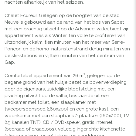
nachten afhankelijk van het seizoen.
Chalet Ecureuil Gelegen op de hoogten van de stad
Neuve is gebouwd aan de rand van het bos van Sapet
met een prachtig uitzicht op de Advance-vallei, biedt zijn
appartement was als Winter, ten volle te profiteren van
uitzonderlijk kalm, tien minuten van het meer van Serre-
Ponçon en de homo-naturistenstrand dertig minuten van
de ski-stations en vijftien minuten van het centrum van
Gap.
Comfortabel appartement van 26 m², gelegen op de
begane grond van het huisje bezet de bovenverdieping
door de eigenaars, zuidelijke blootstelling met een
prachtig uitzicht op de vallei, bestaande uit een
badkamer met toilet, een slaapkamer met
tweepersoonsbed (160x200) en een grote kast, een
woonkamer met een slaapbank 2 plaatsen (160x200), TV
(19 kanalen TNT), CD / DVD-speler, gratis internet
(bedraad of draadloos), volledig ingerichte kitchenette
(afwasmachine , oven), lakens en handdoeken,