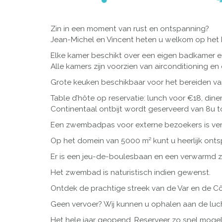
Zin in een moment van rust en ontspanning?
Jean-Michel en Vincent heten u welkom op het
Elke kamer beschikt over een eigen badkamer en
Alle kamers zijn voorzien van airconditioning en 
Grote keuken beschikbaar voor het bereiden van
Table d’hôte op reservatie: lunch voor €18, dine
Continentaal ontbijt wordt geserveerd van 8u t
Een zwembadpas voor externe bezoekers is verkrij
Op het domein van 5000 m² kunt u heerlijk onts
Er is een jeu-de-boulesbaan en een verwarmd z
Het zwembad is naturistisch indien gewenst.
Ontdek de prachtige streek van de Var en de Cô
Geen vervoer? Wij kunnen u ophalen aan de luch
Het hele jaar geopend. Reserveer zo snel mogeli