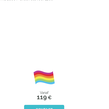
Next
Vanaf
119
€