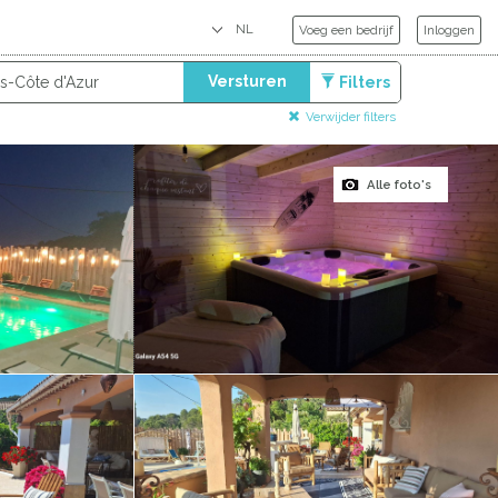
Voeg een bedrijf
Inloggen
Versturen
Filters
Verwijder filters
Alle foto's