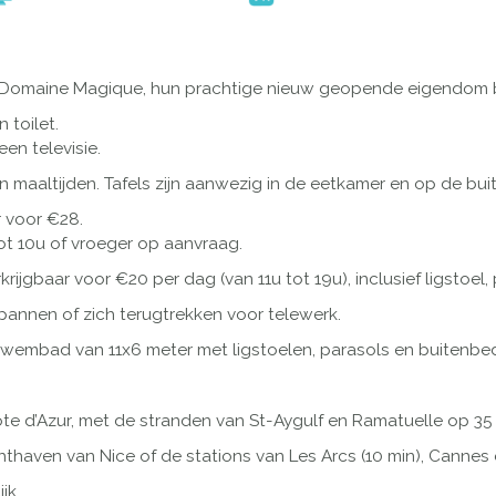
 Domaine Magique, hun prachtige nieuw geopende eigendom bo
 toilet.
een televisie.
 maaltijden. Tafels zijn aanwezig in de eetkamer en op de bui
r voor €28.
ot 10u of vroeger op aanvraag.
gbaar voor €20 per dag (van 11u tot 19u), inclusief ligstoel, 
pannen of zich terugtrekken voor telewerk.
wembad van 11x6 meter met ligstoelen, parasols en buitenbe
te d’Azur, met de stranden van St-Aygulf en Ramatuelle op 3
thaven van Nice of de stations van Les Arcs (10 min), Cannes 
jk.