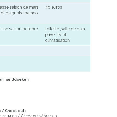
basse saison de mars
40 euros
 et baignoire balneo
basse saison octobre
toilette ,salle de bain
prive , tv et
climatisation
en handdoeken :
 / Check-out :
n na 14.00 / Check-out vóór 11.00