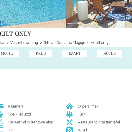
DULT ONLY
Var
Vakantiewoning
Gite au Domaine Magique - Adult only
OMOTIE
PRIJS
KAART
HÔTES
5 kamers
15 pers. max
Spa / jacuzzi
Tuin
Verwarmd buitenzwembad
Restaurant / gastentafel
TV
Wi-Fi