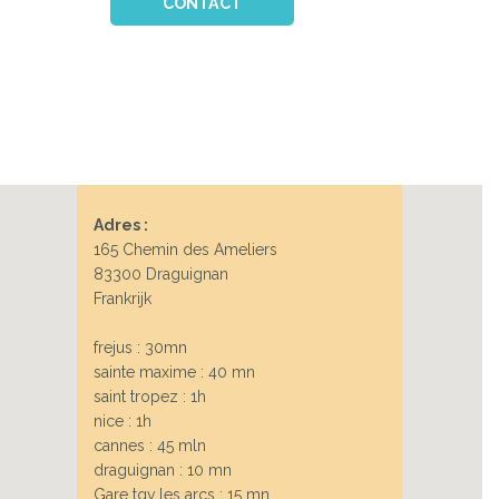
CONTACT
Adres :
165 Chemin des Ameliers
83300 Draguignan
Frankrijk
frejus : 30mn
sainte maxime : 40 mn
saint tropez : 1h
nice : 1h
cannes : 45 mln
draguignan : 10 mn
Gare tgv les arcs : 15 mn