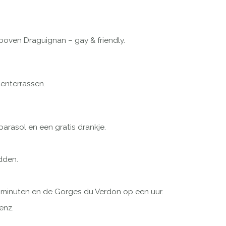
ven Draguignan – gay & friendly.
tenterrassen.
parasol en een gratis drankje.
dden.
5 minuten en de Gorges du Verdon op een uur.
enz.