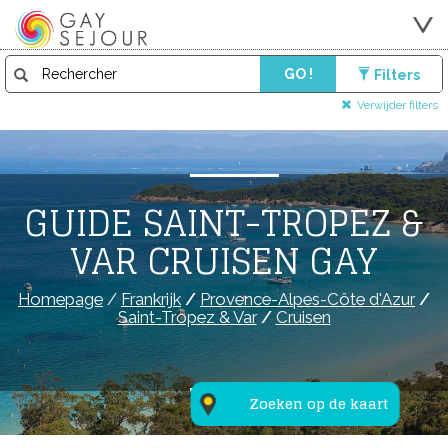
GO !
Filters
Verwijder filters
GUIDE SAINT-TROPEZ &
VAR CRUISEN GAY
Homepage
/
Frankrijk
/
Provence-Alpes-Côte d'Azur
/
Saint-Tropez & Var
/
Cruisen
Zoeken op de kaart