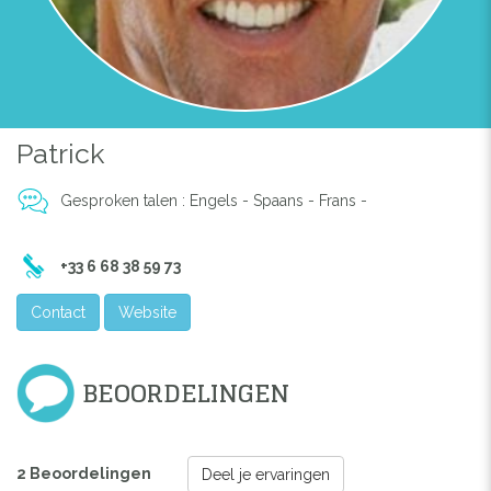
Previous
Next
Patrick
VILLA AMAYA VUE MER 2 CHBRES
Gesproken talen : Engels - Spaans - Frans -
+33 6 68 38 59 73
Contact
Website
BEOORDELINGEN
2 Beoordelingen
Deel je ervaringen