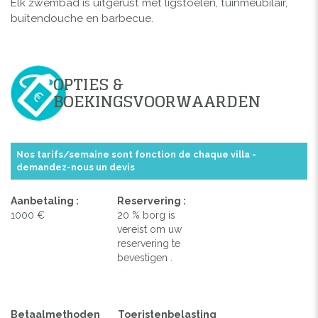
Elk zwembad is uitgerust met ligstoelen, tuinmeubilair,
buitendouche en barbecue.
OPTIES &
BOEKINGSVOORWAARDEN
Nos tarifs/semaine sont fonction de chaque villa -
demandez-nous un devis
Aanbetaling :
Reservering :
1000 €
20 % borg is
vereist om uw
reservering te
bevestigen .
Betaalmethoden
Toeristenbelasting