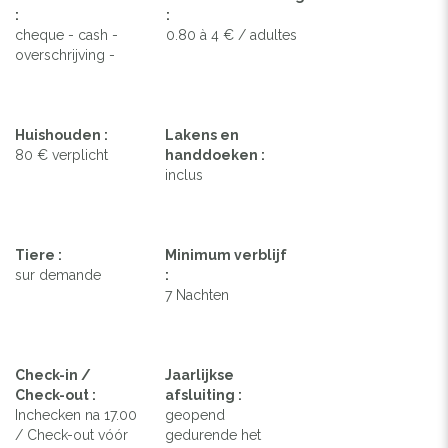
:
:
cheque - cash -
0.80 à 4 € / adultes
overschrijving -
Huishouden :
Lakens en
80 € verplicht
handdoeken :
inclus
Tiere :
Minimum verblijf
sur demande
:
7 Nachten
Check-in /
Jaarlijkse
Check-out :
afsluiting :
Inchecken na 17.00
geopend
/ Check-out vóór
gedurende het