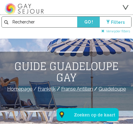
GO !
Filters
Verwijder filters
GUIDE GUADELOUPE
GAY
Homepage
/
Frankrijk
/
Franse Antillen
/
Guadeloupe
Zoeken op de kaart