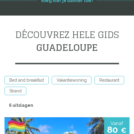
Voeg hier je banner toe?
DÉCOUVREZ HELE GIDS
GUADELOUPE
Bed and breakfast
Vakantiewoning
Restaurant
Strand
6 uitslagen
Vanaf
80
€