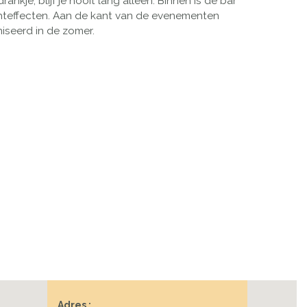
kje, blijf je nooit lang alleen. Binnen is de bar
chteffecten. Aan de kant van de evenementen
iseerd in de zomer.
Adres :