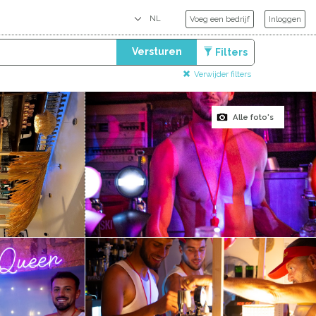
Voeg een bedrijf
Inloggen
Versturen
Filters
Verwijder filters
Alle foto's