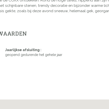
 de COXX ontdekken. Rond de hoge tafels, nippend aan zijn dran
et schijnbare stenen, trendy decoratie en bijzonder warme li
 gekte, zoals bij deze avond sneeuw, helemaal gek, georgan
RWAARDEN
Jaarlijkse afsluiting :
geopend gedurende het gehele jaar