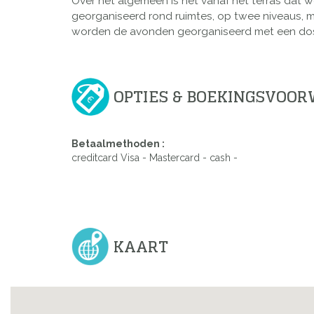
Over het algemeen is het vanaf het terras dat we
georganiseerd rond ruimtes, op twee niveaus, m
worden de avonden georganiseerd met een dosis
OPTIES & BOEKINGSVOO
Betaalmethoden :
creditcard Visa - Mastercard - cash -
KAART