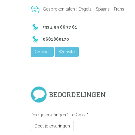
Gesproken talen : Engels - Spaans - Frans -
+33 4 99 66 77 61
0681869170
Contact
Website
BEOORDELINGEN
Previous
Deel je ervaringen " Le Coxx "
Deel je ervaringen