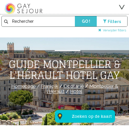
GO !
Filters
Verwijder filters
GUIDE MONTPELLIER &
L'HÉRAULT HOTEL GAY
Homepage
/
Frankrijk
/
Occitanië
/
Montpellier &
l'Hérault
/
Hotel
Zoeken op de kaart