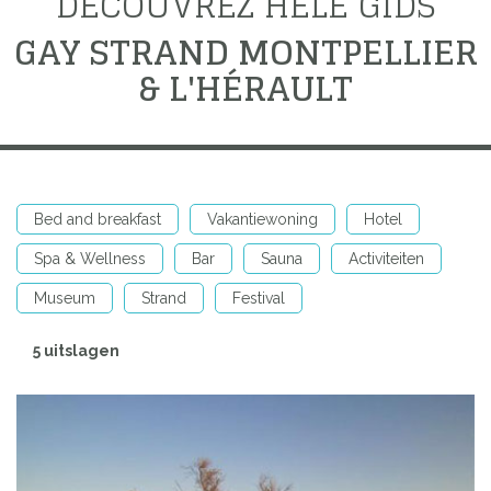
DÉCOUVREZ HELE GIDS
GAY STRAND MONTPELLIER
& L'HÉRAULT
Bed and breakfast
Vakantiewoning
Hotel
Spa & Wellness
Bar
Sauna
Activiteiten
Museum
Strand
Festival
5 uitslagen