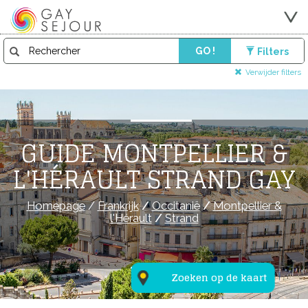
GO !
Filters
Verwijder filters
GUIDE MONTPELLIER &
L'HÉRAULT STRAND GAY
Homepage
/
Frankrijk
/
Occitanië
/
Montpellier &
l'Hérault
/
Strand
Zoeken op de kaart