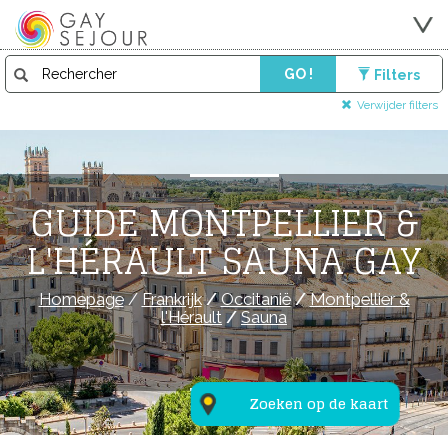
GO !
Filters
Verwijder filters
GUIDE MONTPELLIER &
L'HÉRAULT SAUNA GAY
Homepage
/
Frankrijk
/
Occitanië
/
Montpellier &
l'Hérault
/
Sauna
Zoeken op de kaart