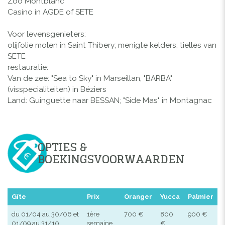
Zoo Montblanc
Casino in AGDE of SETE
Voor levensgenieters:
olijfolie molen in Saint Thibery; menigte kelders; tielles van
SETE
restauratie:
Van de zee: "Sea to Sky" in Marseillan, "BARBA"
(visspecialiteiten) in Béziers
Land: Guinguette naar BESSAN; "Side Mas" in Montagnac
OPTIES &
BOEKINGSVOORWAARDEN
Gîte
Prix
Oranger
Yucca
Palmier
du 01/04 au 30/06 et
1ère
700 €
800
900 €
01/09 au 31/10
semaine
€