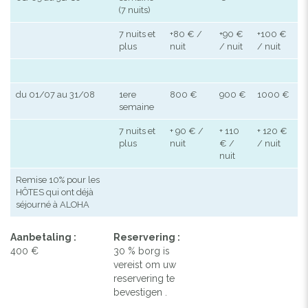
(7 nuits)
7 nuits et
+80 € /
+90 €
+100 €
plus
nuit
/ nuit
/ nuit
du 01/07 au 31/08
1ere
800 €
900 €
1000 €
semaine
7 nuits et
+ 90 € /
+ 110
+ 120 €
plus
nuit
€ /
/ nuit
nuit
Remise 10% pour les
HÔTES qui ont déjà
séjourné à ALOHA
Aanbetaling :
Reservering :
400 €
30 % borg is
vereist om uw
reservering te
bevestigen .