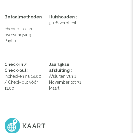
Betaalmethoden
Huishouden :
:
50 € verplicht
cheque - cash -
overschrijving -
Paylib -
Check-in /
Jaarlijkse
Check-out :
afsluiting :
Inchecken na 14.00
Afsluiten van 1
/ Check-out vóór
November tot 31
11.00
Maart
KAART