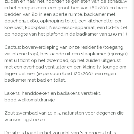
zuiden en naar het noorden te genieten van de schaduw
in het hoogseizoen. een groot bed van 160x200 en twee
bedden van 80 in een aparte ruimte. badkamer met
douche 120x80, opknoping toilet, een kitchenette, een
koelkast, kookplaat, Nespresso-apparaat, een lcd-tv (let
op hoogte van het plafond in de badkamer van 1,90 m !!)
Cactus: bovenverdieping van onze residentie (toegang
via interne trap), bestaande uit een slaapkamer (140x190)
met uitzicht op het zwembad, op het zuiden uitgerust
met een overhead ventilator en een kleine tv-lounge om
tegemoet een 3e persoon (bed 120x200), een eigen
badkamer met bad en toilet.
Lakens, handdoeken en badlakens verstrekt.
bood welkomstdrankje.
Zout zwembad van 10 x 5, naturisten voor degenen die
wensen, ligstoelen.
De site is baadt in het zonlicht van 's morgens tot' s