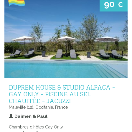
90
€
DUPREM HOUSE & STUDIO ALPACA -
GAY ONLY - PISCINE AU SEL
CHAUFFÉE - JACUZZI
Maleville (12), Occitanie, France
Daimen & Paul
Chambres d'hôtes Gay Only