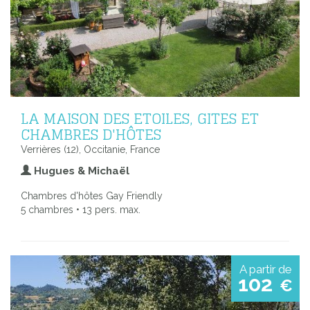
LA MAISON DES ETOILES, GITES ET
CHAMBRES D'HÔTES
Verrières (12), Occitanie, France
Hugues & Michaël
Chambres d'hôtes Gay Friendly
5 chambres • 13 pers. max.
A partir de
102
€