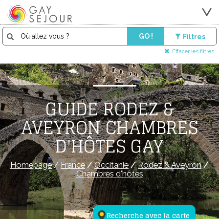
GO !
Filtres
Effacer les filtres
GUIDE RODEZ &
AVEYRON CHAMBRES
D'HÔTES GAY
Homepage
/
France
/
Occitanie
/
Rodez & Aveyron
/
Chambres d'hôtes
Recherche avec la carte