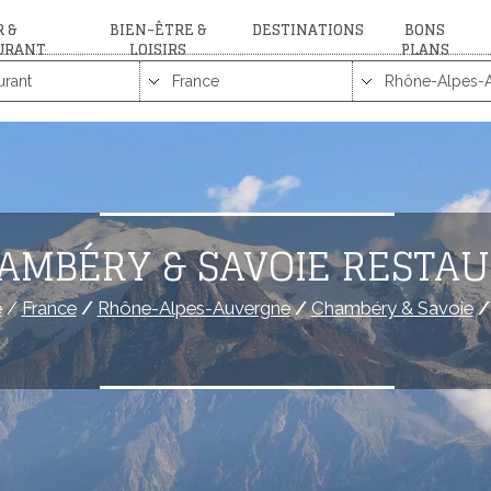
 &
BIEN-ÊTRE &
DESTINATIONS
BONS
URANT
LOISIRS
PLANS
AMBÉRY & SAVOIE RESTA
e
/
France
/
Rhône-Alpes-Auvergne
/
Chambéry & Savoie