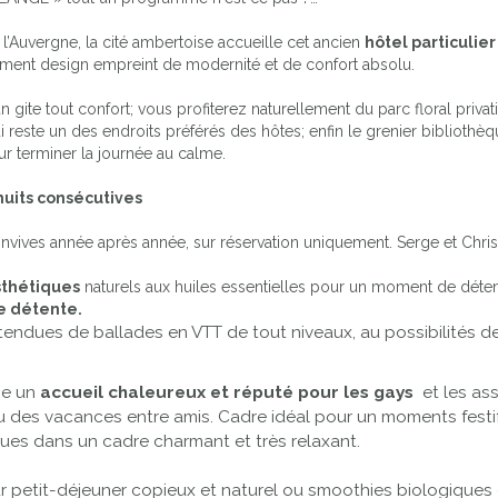
l’Auvergne, la cité ambertoise accueille cet ancien
hôtel particulie
nement design empreint de modernité et de confort absolu.
te tout confort; vous profiterez naturellement du parc floral privati
ui reste un des endroits préférés des hôtes; enfin le grenier bibliothè
ur terminer la journée au calme.
nuits consécutives
nvives année après année, sur réservation uniquement. Serge et Christ
sthétiques
naturels aux huiles essentielles pour un moment de déten
re détente.
étendues de ballades en VTT de tout niveaux, au possibilités de 
se un
accueil chaleureux et réputé pour les gays
et les as
des vacances entre amis. Cadre idéal pour un moments festif (
ques dans un cadre charmant et très relaxant.
ur petit-déjeuner copieux et naturel ou smoothies biologiques e