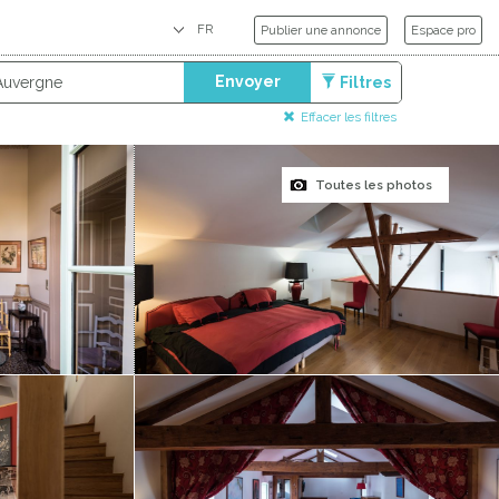
Publier une annonce
Espace pro
Envoyer
Filtres
Effacer les filtres
Toutes les photos