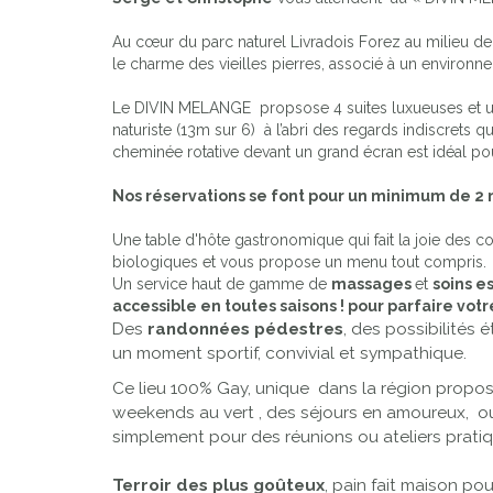
Au cœur du parc naturel Livradois Forez au milieu de 
le charme des vieilles pierres, associé à un environ
Le DIVIN MELANGE propsose 4 suites luxueuses et un gi
naturiste (13m sur 6) à l’abri des regards indiscrets q
cheminée rotative devant un grand écran est idéal po
Nos réservations se font pour un minimum de 2 
Une table d'hôte gastronomique qui fait la joie des co
biologiques et vous propose un menu tout compris.
Un
service haut de gamme de
massages
et
soins e
accessible en toutes saisons ! pour parfaire vot
Des
randonnées pédestres
, des possibilités 
un moment sportif, convivial et sympathique.
Ce lieu 100% Gay, unique dans la région propo
weekends au vert , des séjours en amoureux, ou 
simplement pour des réunions ou ateliers prati
Terroir des plus goûteux
, pain fait maison po