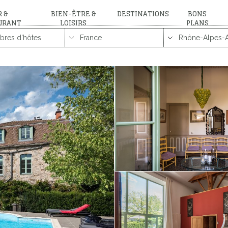
 &
BIEN-ÊTRE &
DESTINATIONS
BONS
URANT
LOISIRS
PLANS