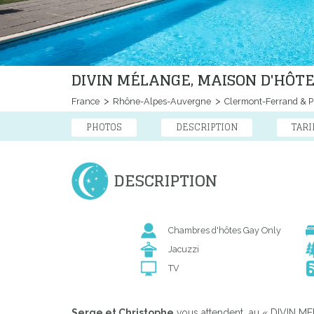
DIVIN MÉLANGE, MAISON D'HÔT
France
Rhône-Alpes-Auvergne
Clermont-Ferrand & 
PHOTOS
DESCRIPTION
TARI
DESCRIPTION
Chambres d'hôtes Gay Only
Jacuzzi
TV
Serge et Christophe
vous attendent au « DIVIN ME