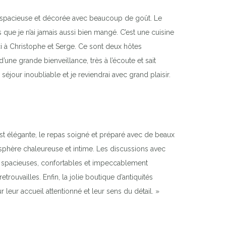
e, spacieuse et décorée avec beaucoup de goût. Le
s que je n’ai jamais aussi bien mangé. C’est une cuisine
ci à Christophe et Serge. Ce sont deux hôtes
ne grande bienveillance, très à l’écoute et sait
séjour inoubliable et je reviendrai avec grand plaisir.
est élégante, le repas soigné et préparé avec de beaux
sphère chaleureuse et intime. Les discussions avec
es, spacieuses, confortables et impeccablement
rouvailles. Enfin, la jolie boutique d’antiquités
 leur accueil attentionné et leur sens du détail. »