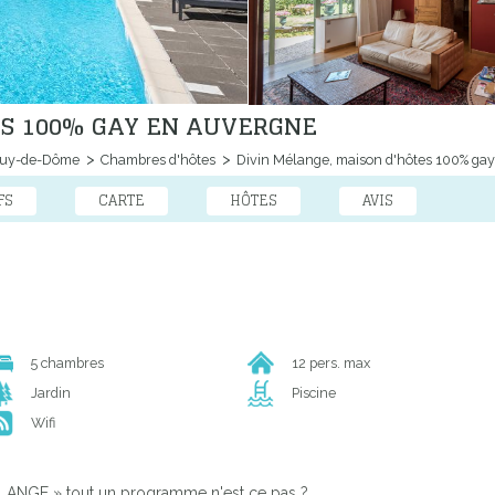
ES 100% GAY EN AUVERGNE
Puy-de-Dôme
Chambres d'hôtes
Divin Mélange, maison d'hôtes 100% ga
FS
CARTE
HÔTES
AVIS
5 chambres
12 pers. max
Jardin
Piscine
Wifi
LANGE » tout un programme n'est ce pas ?…