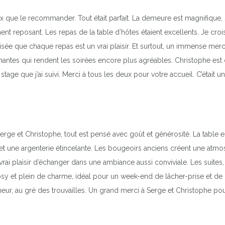
eux que le recommander. Tout était parfait. La demeure est magnifiqu
ment reposant. Les repas de la table d’hôtes étaient excellents. Je croi
lisée que chaque repas est un vrai plaisir. Et surtout, un immense mer
tes qui rendent les soirées encore plus agréables. Christophe est d’u
age que j’ai suivi. Merci à tous les deux pour votre accueil. C’était un 
rge et Christophe, tout est pensé avec goût et générosité. La table 
 et une argenterie étincelante. Les bougeoirs anciens créent une atmo
vrai plaisir d’échanger dans une ambiance aussi conviviale. Les suit
cosy et plein de charme, idéal pour un week-end de lâcher-prise et de ret
heur, au gré des trouvailles. Un grand merci à Serge et Christophe pour