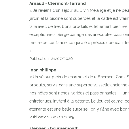
Arnaud - Clermont-ferrand
« Je reviens d’un séjour au Divin Mélange et je ne p
jardin et la piscine sont superbes et le cadre est vrai
faite avec de très bons produits et tellement bien réa
exceptionnels. Serge partage des anecdotes passionnan
mettre en confiance, ce qui a été précieux pendant le st
»
Publication : 21/07/2026
jean philippe
« Un séjour plein de charme et de raffinement Chez Se
produits, servis dans une superbe vaisselle ancienne
nos hôtes sont riches, variées et passionnantes — un 
entretenues, invitent à la détente. Le lieu est calme, 
attenante est une belle surprise : on y flâne avec bon
Publication : 06/10/2025
stephen - bournemouth