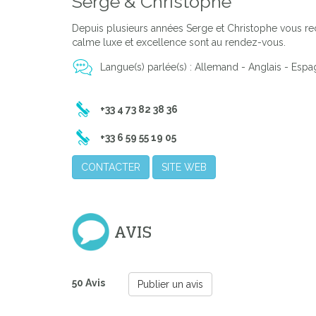
Serge & Christophe
Depuis plusieurs années Serge et Christophe vous re
calme luxe et excellence sont au rendez-vous.
Langue(s) parlée(s) : Allemand - Anglais - Espagn
+33 4 73 82 38 36
+33 6 59 55 19 05
CONTACTER
SITE WEB
AVIS
50 Avis
Publier un avis