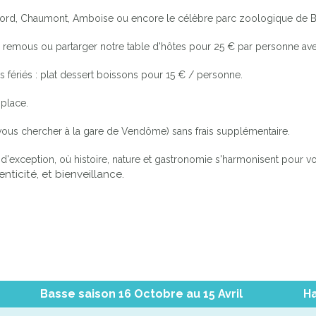
ambord, Chaumont, Amboise ou encore le célèbre parc zoologique de B
emous ou partarger notre table d'hôtes pour 25 € par personne avec ap
 fériés : plat dessert boissons pour 15 € / personne.
place.
ous chercher à la gare de Vendôme) sans frais supplémentaire.
d'exception, où histoire, nature et gastronomie s'harmonisent pour v
nticité, et bienveillance.
Basse saison 16 Octobre au 15 Avril
Ha