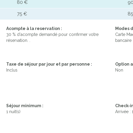
80 €
90
75 €
85
Acompte à la reservation :
Modes d
30 % d'acompte demandé pour confirmer votre
Carte Mae
réservation. .
bancaire 
Taxe de séjour par jour et par personne :
Option a
Inclus
Non
Séjour minimum :
Check-in
1 nuit(s)
Arrivée :