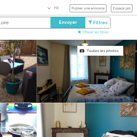
Publier une annonce
Espace pro
Envoyer
Filtres
Effacer les filtres
Toutes les photos