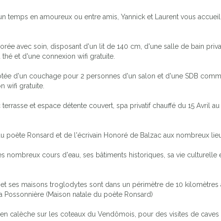
n temps en amoureux ou entre amis, Yannick et Laurent vous accueill
 avec soin, disposant d'un lit de 140 cm, d'une salle de bain privat
thé et d'une connexion wifi gratuite.
otée d'un couchage pour 2 personnes d'un salon et d'une SDB commune
 wifi gratuite.
terrasse et espace détente couvert, spa privatif chauffé du 15 Avril a
 du poète Ronsard et de l'écrivain Honoré de Balzac aux nombreux lieu
es nombreux cours d'eau, ses bâtiments historiques, sa vie culturelle
o et ses maisons troglodytes sont dans un périmètre de 10 kilomètres
 la Possonnière (Maison natale du poète Ronsard)
u en calèche sur les coteaux du Vendômois, pour des visites de caves 