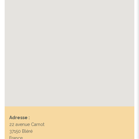
Adresse :
22 avenue Carnot
37150 Bléré
France