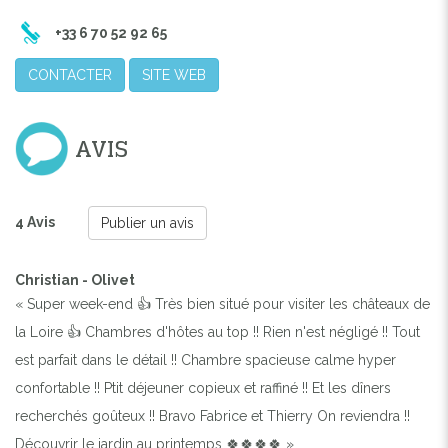
+33 6 70 52 92 65
CONTACTER
SITE WEB
AVIS
4 Avis
Publier un avis
Christian - Olivet
« Super week-end 👍 Très bien situé pour visiter les châteaux de
la Loire 👍 Chambres d'hôtes au top !! Rien n'est négligé !! Tout
est parfait dans le détail !! Chambre spacieuse calme hyper
confortable !! Ptit déjeuner copieux et raffiné !! Et les dîners
recherchés goûteux !! Bravo Fabrice et Thierry On reviendra !!
Découvrir le jardin au printemps 🍀🍀🍀🍀 »