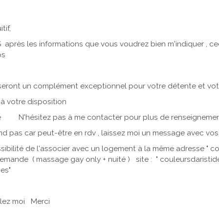
tif,
 après les informations que vous voudrez bien m'indiquer , ce
ps
seront un complément exceptionnel pour votre détente et vot
à votre disposition
lace N'hésitez pas à me contacter pour plus de renseign
ond pas car peut-être en rdv , laissez moi un message avec vo
ossibilité de l'associer avec un logement à la même adresse " 
r demande ( massage gay only + nuité ) site : " couleursdarist
es"
ez moi Merci