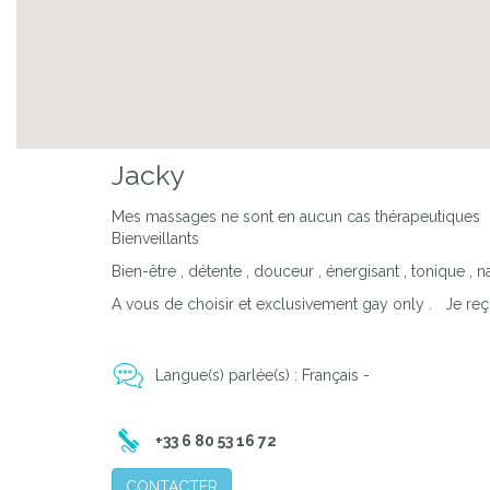
Previous
Jacky
Mes massages ne sont en aucun cas thérapeutiques .
Bienveillants
Bien-être , détente , douceur , énergisant , tonique , na
A vous de choisir et exclusivement gay only . Je reço
Langue(s) parlée(s) : Français -
+33 6 80 53 16 72
CONTACTER