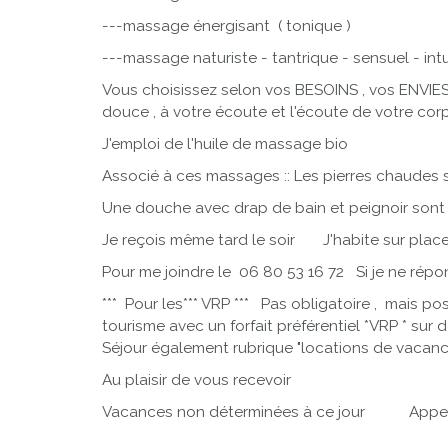
---massage énergisant ( tonique )
---massage naturiste - tantrique - sensuel - intui
Vous choisissez selon vos BESOINS , vos ENVIES
douce , à votre écoute et l'écoute de votre cor
J'emploi de l'huile de massage bio
Associé à ces massages :: Les pierres chaudes 
Une douche avec drap de bain et peignoir sont 
Je reçois même tard le soir J'habite sur p
Pour me joindre le 06 80 53 16 72 Si je ne rép
*** Pour les*** VRP *** Pas obligatoire , mais p
tourisme avec un forfait préférentiel *VRP * su
Séjour également rubrique "locations de vacanc
Au plaisir de vous recevoir
Vacances non déterminées à ce jour Appel