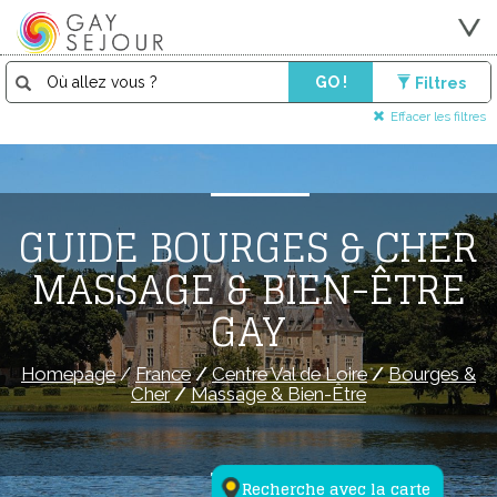
GO !
Filtres
Effacer les filtres
GUIDE BOURGES & CHER
MASSAGE & BIEN-ÊTRE
GAY
Homepage
/
France
/
Centre Val de Loire
/
Bourges &
Cher
/
Massage & Bien-Être
Recherche avec la carte