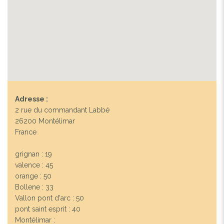
Adresse :
2 rue du commandant Labbé
26200 Montélimar
France
grignan : 19
valence : 45
orange : 50
Previous
Next
Bollene : 33
Vallon pont d'arc : 50
pont saint esprit : 40
Montélimar :