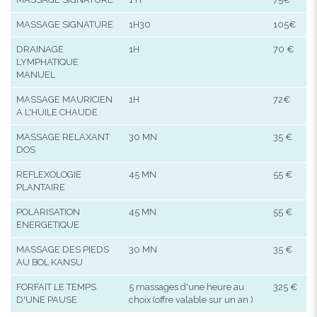
MASSAGE SIGNATURE
1H30
105€
DRAINAGE
1H
70 €
LYMPHATIQUE
MANUEL
MASSAGE MAURICIEN
1H
72€
A L'HUILE CHAUDE
MASSAGE RELAXANT
30 MN
35 €
DOS
REFLEXOLOGIE
45 MN
55 €
PLANTAIRE
POLARISATION
45 MN
55 €
ENERGETIQUE
MASSAGE DES PIEDS
30 MN
35 €
AU BOL KANSU
FORFAIT LE TEMPS
5 massages d'une heure au
325 €
D'UNE PAUSE
choix (offre valable sur un an )