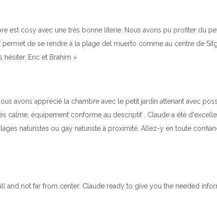
e est cosy avec une très bonne literie. Nous avons pu profiter du pet
ermet de se rendre à la plage del muerto comme au centre de Sitges 
 hésiter. Eric et Brahim »
us avons apprécié la chambre avec le petit jardin attenant avec possib
 très calme, équipement conforme au descriptif . Claude a été d'excelle
es naturistes ou gay naturiste à proximité. Allez-y en toute confian
ull and not far from center. Claude ready to give you the needed inf