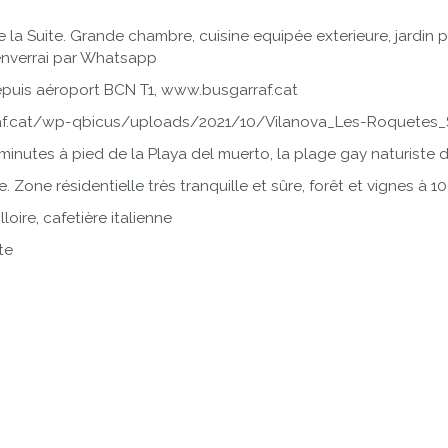
 la Suite. Grande chambre, cuisine equipée exterieure, jardin pri
enverrai par Whatsapp
depuis aéroport BCN T1, www.busgarraf.cat
.cat/wp-qbicus/uploads/2021/10/Vilanova_Les-Roquetes_Si
minutes à pied de la Playa del muerto, la plage gay naturiste d
 Zone résidentielle très tranquille et sûre, forêt et vignes à 1
lloire, cafetière italienne
ite