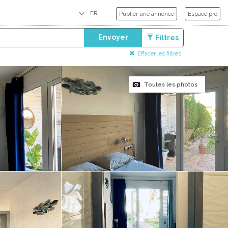
Publier une annonce
Espace pro
Envoyer
Filtres
Effacer les filtres
Toutes les photos