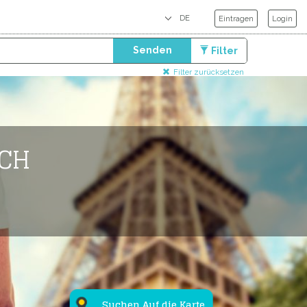
Eintragen
Login
Senden
Filter
Filter zurücksetzen
ICH
Suchen Auf die Karte