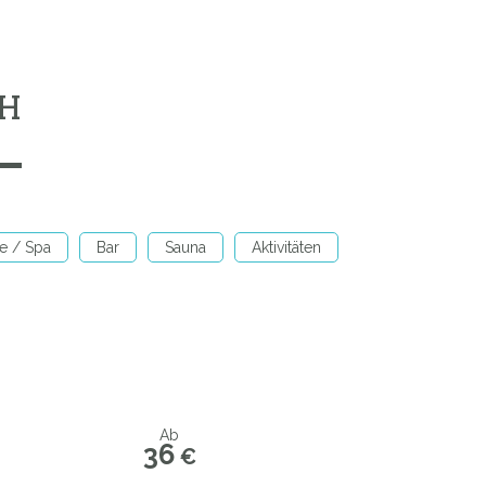
CH
e / Spa
Bar
Sauna
Aktivitäten
Ab
36
€