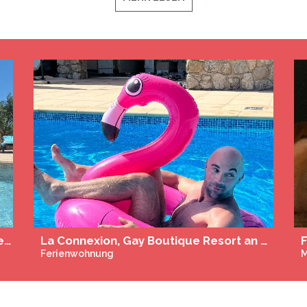
La Cactée Singulière
C
Guesthouse
G