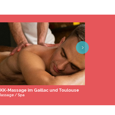
Next
hristo Lodges - piscine chauffée
uesthouse