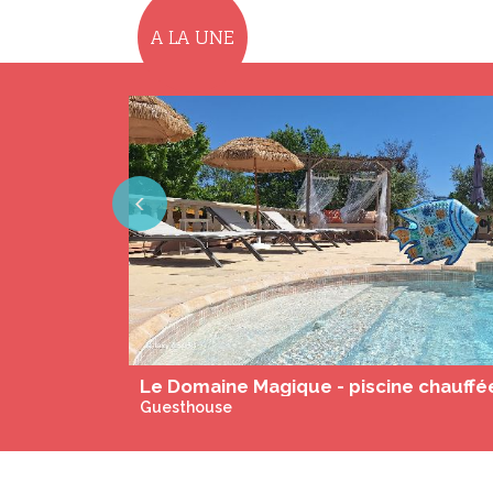
A LA UNE
Previous
The Originals Relais La Berteliere ****
Hotel