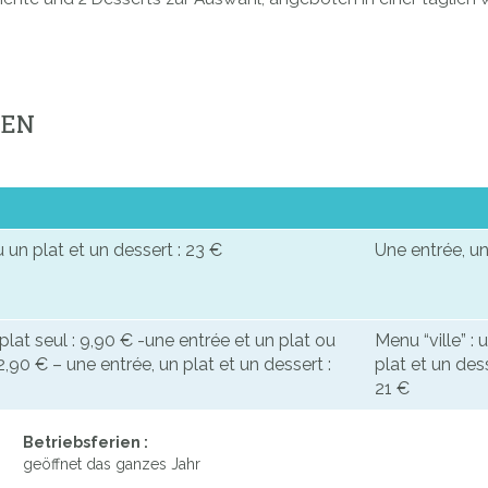
GEN
 un plat et un dessert : 23 €
Une entrée, un
lat seul : 9,90 € -une entrée et un plat ou
Menu “ville” : 
2,90 € – une entrée, un plat et un dessert :
plat et un dess
21 €
Betriebsferien :
geöffnet das ganzes Jahr