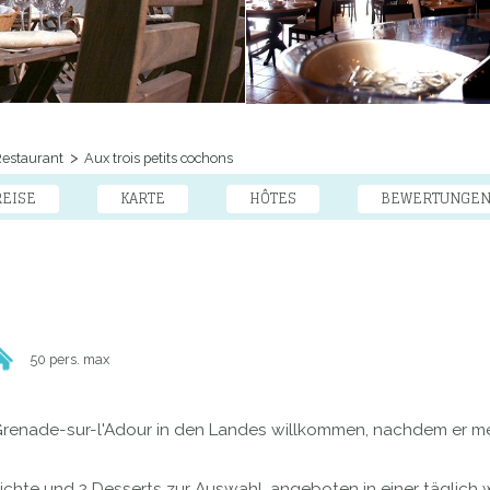
estaurant
Aux trois petits cochons
REISE
KARTE
HÔTES
BEWERTUNGE
50 pers. max
Grenade-sur-l'Adour in den Landes willkommen, nachdem er mehr
richte und 2 Desserts zur Auswahl, angeboten in einer täglic