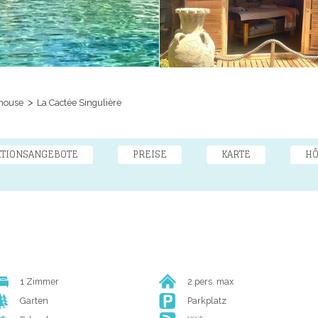
house
La Cactée Singulière
KTIONSANGEBOTE
PREISE
KARTE
HÔ
1 Zimmer
2 pers. max
Garten
Parkplatz