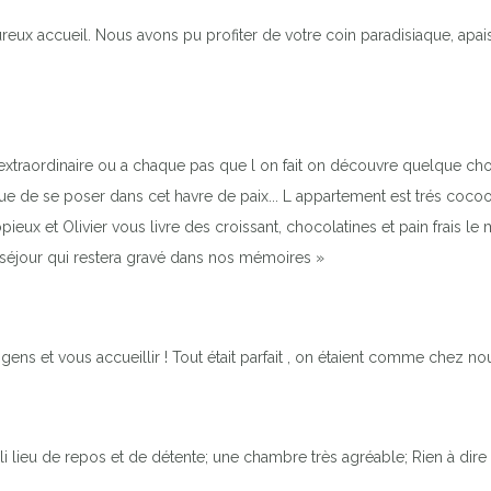
reux accueil. Nous avons pu profiter de votre coin paradisiaque, apais
 extraordinaire ou a chaque pas que l on fait on découvre quelque cho
e de se poser dans cet havre de paix... L appartement est trés cocooni
copieux et Olivier vous livre des croissant, chocolatines et pain frais le
séjour qui restera gravé dans nos mémoires »
ens et vous accueillir ! Tout était parfait , on étaient comme chez nou
oli lieu de repos et de détente; une chambre très agréable; Rien à d