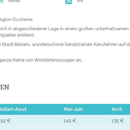
Fahrad
Wifi
egion Occitanie.
ich in abgeschiedener Lage in einem großen, unterhaltsamen G
ellier entfernt.
ie Stadt Béziers, wunderschöne Sandstrände, Kanufahren auf de
ine ganze Reihe von Wohlfühlmassagen an.
GEN
Juillet-Aout
Mai-Juin
Avril
155 €
145 €
135 €