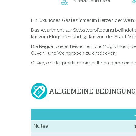
Beheizter Außenpool
Ein luxuriöses Gästezimmer im Herzen der Weinr
Das Apartment zur Selbstverpflegung befindet s
km vom Flughafen und 55 km von der Stadt Montp
Die Region bietet Besuchern die Möglichkeit, d
Oliven- und Weinproben zu entdecken.
Olivier, ein Heilpraktiker, bietet Ihnen gerne e
ALLGEMEINE BEDINGUN
Nuitée