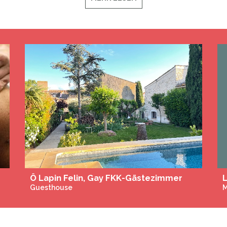
Studios und Apartments
La Villa de Vérone - Gay Only
Guesthouse
G