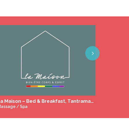
Next
Villa Balao - Exclusive Gay Guesthouse - Archipel de Thau
uesthouse