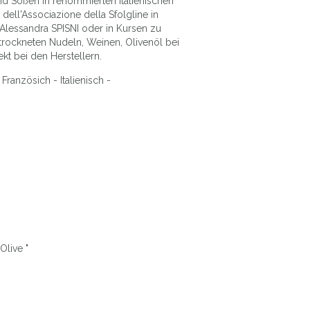
 und Soßen in renommierten italienischen
 dell'Associazione della Sfolgline in
Alessandra SPISNI oder in Kursen zu
trockneten Nudeln, Weinen, Olivenöl bei
kt bei den Herstellern.
ranzösich - Italienisch -
Olive "