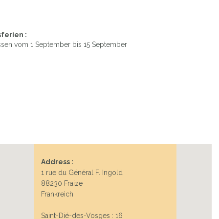
ferien :
sen vom 1 September bis 15 September
Address :
1 rue du Général F. Ingold
88230 Fraize
Frankreich
Saint-Dié-des-Vosges : 16