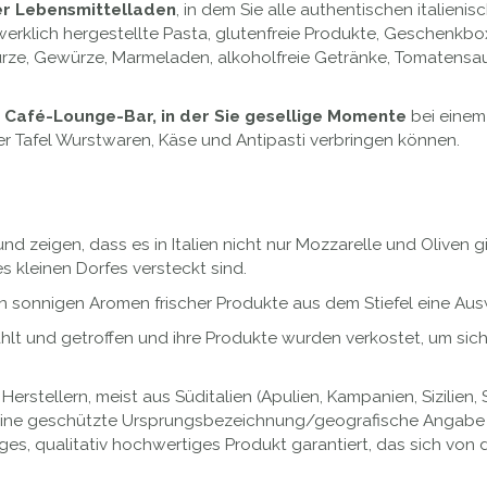
her Lebensmittelladen
, in dem Sie alle authentischen italieni
werklich hergestellte Pasta, glutenfreie Produkte, Geschenkboxen,
ürze, Gewürze, Marmeladen, alkoholfreie Getränke, Tomatens
e Café-Lounge-Bar, in der Sie gesellige Momente
bei einem 
ner Tafel Wurstwaren, Käse und Antipasti verbringen können.
d zeigen, dass es in Italien nicht nur Mozzarelle und Oliven g
s kleinen Dorfes versteckt sind.
en sonnigen Aromen frischer Produkte aus dem Stiefel eine Au
 und getroffen und ihre Produkte wurden verkostet, um sicher
rstellern, meist aus Süditalien (Apulien, Kampanien, Sizilien, 
e geschützte Ursprungsbezeichnung/geografische Angabe (g.
ges, qualitativ hochwertiges Produkt garantiert, das sich von