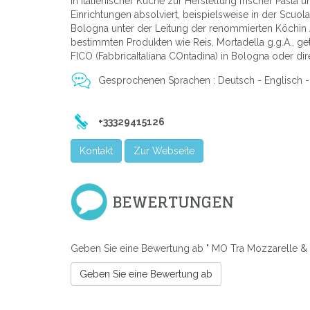
in italienischer Küche zur Herstellung frischer Pasta
Einrichtungen absolviert, beispielsweise in der Scuola
Bologna unter der Leitung der renommierten Köchin 
bestimmten Produkten wie Reis, Mortadella g.g.A., ge
FICO (FabbricaItaliana COntadina) in Bologna oder dire
Gesprochenen Sprachen : Deutsch - Englisch - F
+33329415126
Kontakt
Zur Webseite
BEWERTUNGEN
Geben Sie eine Bewertung ab " MO Tra Mozzarelle & 
Geben Sie eine Bewertung ab