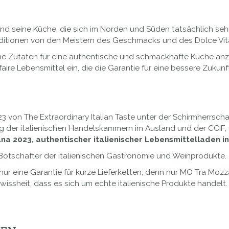
alt und seine Küche, die sich im Norden und Süden tatsächlich s
ditionen von den Meistern des Geschmacks und des Dolce Vita
sche Zutaten für eine authentische und schmackhafte Küche an
aire Lebensmittel ein, die die Garantie für eine bessere Zukunft
3 von The Extraordinary Italian Taste unter der Schirmherrsch
g der italienischen Handelskammern im Ausland und der CCIF, 
iana 2023, authentischer italienischer Lebensmittelladen 
r Botschafter der italienischen Gastronomie und Weinprodukte.
t nur eine Garantie für kurze Lieferketten, denn nur MO Tra Moz
issheit, dass es sich um echte italienische Produkte handelt.