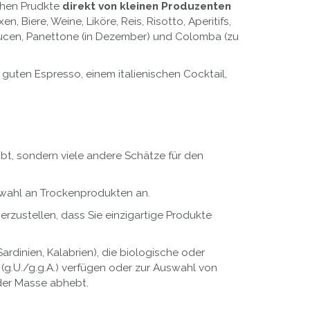
schen Prudkte
direkt von kleinen Produzenten
 Biere, Weine, Liköre, Reis, Risotto, Aperitifs,
aucen, Panettone (in Dezember) und Colomba (zu
guten Espresso, einem italienischen Cocktail,
ibt, sondern viele andere Schätze für den
swahl an Trockenprodukten an.
zustellen, dass Sie einzigartige Produkte
Sardinien, Kalabrien), die biologische oder
U./g.g.A.) verfügen oder zur Auswahl von
 der Masse abhebt.