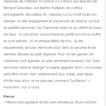
repensée de l'intérieur. Et surtout, il y a Bruno aux faux airs de
Bernard Giraudeau, aux talents multiples de coiffeur,
photographe, décorateur et... masseur. Là où Il met toute son
énergie, un réel engagement et une pincée de réserve. Le tout
en parfaite harmonie. Car l'harmonie reste ce qui définit le mieux
les lieux : ici une photo surplombant en parfait accord un buffet
au look balinais ; ici un antique établi de bois ; là des
équipements de luxe. Harmonie aussi dans la vaisselle et les
denrées utilisées au petit-déjeuner. Pour ne rien gâcher, les
chambres sont grandes, la suite carrément luxueuse. Oui, "luxe,
harmonie, réserve, énergie" le quarté gagnant. Alors, on trouvera
peut-être moins cher, certainement plus cheap, avec table
d'hôte mais alors ce ne sera pas comme à "La Maison". »
Publication : 09/11/2025
Pierre
« Maison très agréable et très bien entretenue. Bruno est très