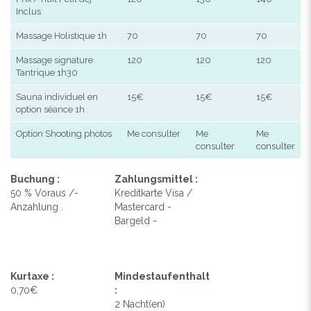
Inclus
Massage Holistique 1h
70
70
70
Massage signature
120
120
120
Tantrique 1h30
Sauna individuel en
15€
15€
15€
option séance 1h
Option Shooting photos
Me consulter
Me
Me
consulter
consulter
Buchung :
Zahlungsmittel :
50 % Voraus /-
Kreditkarte Visa /
Anzahlung .
Mastercard -
Bargeld -
Kurtaxe :
Mindestaufenthalt
0,70€
:
2 Nacht(en)