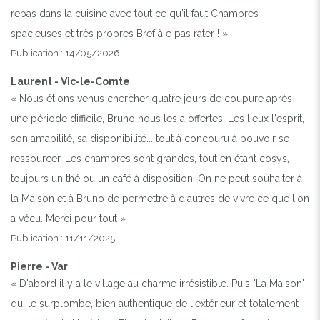
repas dans la cuisine avec tout ce qu'il faut Chambres
spacieuses et très propres Bref à e pas rater ! »
Publication : 14/05/2026
Laurent - Vic-le-Comte
« Nous étions venus chercher quatre jours de coupure après
une période difficile, Bruno nous les a offertes. Les lieux l'esprit,
son amabilité, sa disponibilité... tout à concouru à pouvoir se
ressourcer, Les chambres sont grandes, tout en étant cosys,
toujours un thé ou un café à disposition. On ne peut souhaiter à
la Maison et à Bruno de permettre à d'autres de vivre ce que l'on
a vécu. Merci pour tout »
Publication : 11/11/2025
Pierre - Var
« D'abord il y a le village au charme irrésistible. Puis "La Maison"
qui le surplombe, bien authentique de l'extérieur et totalement