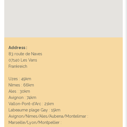
Address :
83 route de Naves
07140 Les Vans
Frankreich
Uzes : 49km
Nîmes : 66km
Ales : 30km
Avignon : 74km
Vallon-Pont-d’Arc : 21km
Labeaume plage Gay : 15km
Avignon/Nimes/Ales/Aubena/Montelimar :
Marseille/Lyon/Montpellier :