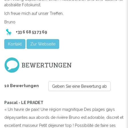
abstrakte Fotokunst.
Previous
Next
Ich freue mich auf unser Treffen.
Bruno
+33 6 68 53 73 69
Kontakt
Zur Webseite
BEWERTUNGEN
10 Bewertungen
Geben Sie eine Bewertung ab
Pascal - LE PRADET
« Un havre de paix! Une région magnifique Des plages gays
dépaysantes aux abords de rivière Bruno est adorable, discret et
excellent masseur Petit déjeuner top ! Possibilité de faire ses