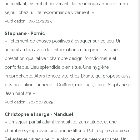
accueillant, discret et prévenant. J’ai beaucoup apprécié mon
séjour chez lui. Je recommande vivement. »
Publication : 05/11/2025
Stephane - Pornic
« Tellement de choses positives à évoquer sur ce lieu. Un
accueil au top avec des informations ultra précises. Une
prestation qualitative : chambre design, fonctionnelle et
confortable. Lieu splendide bien situé. Une hygiène
irréprochable. Alors foncez vite chez Bruno, qui propose aussi
des prestations annexes : Coiffure, massage, soin... Stephane et
Jean baptiste »
Publication : 28/08/2025
Christophe et serge - Manduel
« Un séjour parfait alliant tranquillité, zen attitude, et une
chambre sympa avec une bonne litterie. Petit dej très copieux.
Bel extérieur avec une jolie piscine, et de beaux espaces. Un