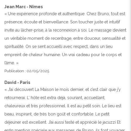
Jean Marc - Nîmes
« Une expérience profonde et authentique. Chez Bruno, tout est
présence, écoute et bienveillance. Son toucher juste et intuitif
invite au lâcher-prise, à la reconnexion à soi. Le massage devient
un véritable moment de recentrage, entre douceur, sensualité et
spiritualité. On se sent accueilli avec respect, dans un lieu
empreint de chaleur humaine. Un vrai cadeau pour le corps et
l’âme. »
Publication : 02/05/2025
David - Paris
« J’ai découvert La Maison le mois dernier, et c’est clair que j’y
retournerai. L’ hôte est extra déjà, souriant, accueillant,
chaleureux et très professionnel. Il est au petit soin. Le lieu est
beau, inspirant, de très bon goût et confortable. Le petit
déjeuner est excellent. J’ai aussi testé et apprécié le jacuzzi Et
enfin mention spéciale aux massages de Bruno, ils font voyager