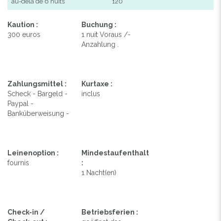
au-delà de 6 nuits
120
Kaution :
Buchung :
300 euros
1 nuit Voraus /-
Anzahlung .
Zahlungsmittel :
Kurtaxe :
Scheck - Bargeld -
inclus
Paypal -
Banküberweisung -
Leinenoption :
Mindestaufenthalt
fournis
:
1 Nacht(en)
Check-in /
Betriebsferien :