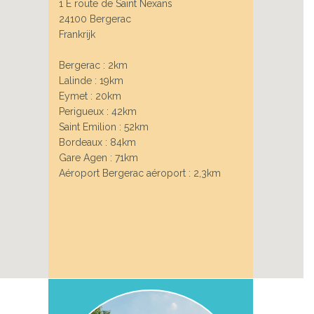
1 E route de Saint Nexans
24100 Bergerac
Frankrijk
Bergerac : 2km
Lalinde : 19km
Eymet : 20km
Perigueux : 42km
Saint Emilion : 52km
Bordeaux : 84km
Gare Agen : 71km
Aéroport Bergerac aéroport : 2,3km