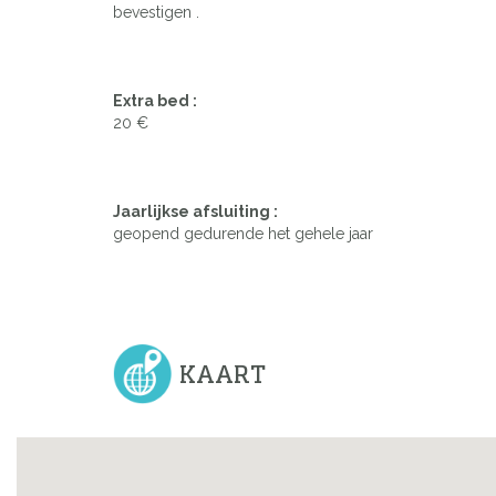
bevestigen .
Previous
Extra bed :
20 €
Jaarlijkse afsluiting :
geopend gedurende het gehele jaar
KAART