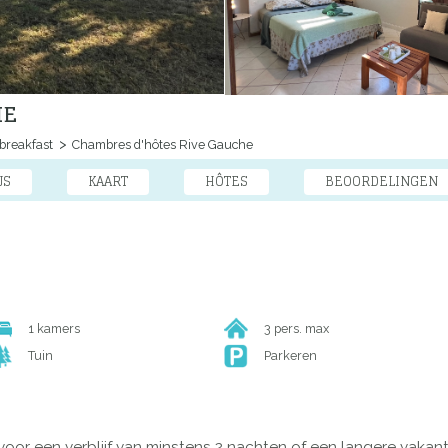
HE
breakfast
Chambres d'hôtes Rive Gauche
JS
KAART
HÔTES
BEOORDELINGEN
1 kamers
3 pers. max
Tuin
Parkeren
voor een verblijf van minstens 2 nachten of een langere vakant