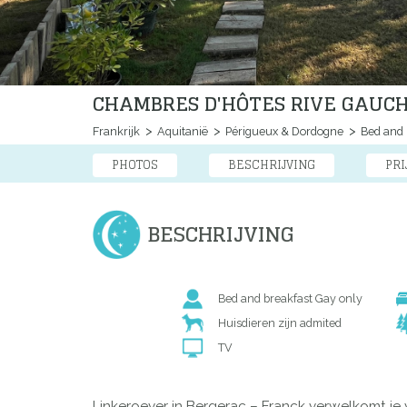
CHAMBRES D'HÔTES RIVE GAUC
Frankrijk
Aquitanië
Périgueux & Dordogne
Bed and 
PHOTOS
BESCHRIJVING
PRI
BESCHRIJVING
Bed and breakfast Gay only
Huisdieren zijn admited
TV
Linkeroever in Bergerac – Franck verwelkomt je 