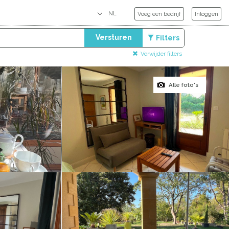
Voeg een bedrijf
Inloggen
Versturen
Filters
Verwijder filters
Alle foto's