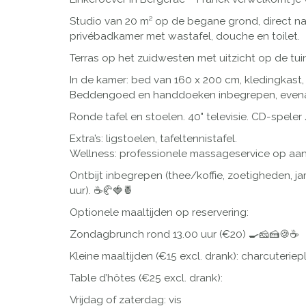
Studio van 20 m² op de begane grond, direct n
privébadkamer met wastafel, douche en toilet.
Terras op het zuidwesten met uitzicht op de tuin
In de kamer: bed van 160 x 200 cm, kledingkast, 
Beddengoed en handdoeken inbegrepen, evena
Ronde tafel en stoelen. 40" televisie. CD-speler 
Extra’s: ligstoelen, tafeltennistafel.
Wellness: professionele massageservice op aan
Ontbijt inbegrepen (thee/koffie, zoetigheden, ja
uur). ☕️🥐🍓🍍
Optionele maaltijden op reservering:
Zondagbrunch rond 13.00 uur (€20) 🍳🧀🍰🍪☕️
Kleine maaltijden (€15 excl. drank): charcuteriepl
Table d’hôtes (€25 excl. drank):
Vrijdag of zaterdag: vis