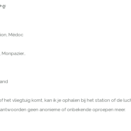
🍨
lion, Médoc
, Monpazier…
gand
of het vliegtuig komt, kan ik je ophalen bij het station of de
beantwoorden geen anonieme of onbekende oproepen meer.