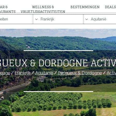
AR &
WELLNESS &
BESTEMMINGEN
DEALS
AURANTS
VRIJETIJDSACTIVITEITEN
GUEUX & DORDOGNE ACTIV
page
/
Frankrijk
/
Aquitanië
/
Périgueux & Dordogne
/
Activ