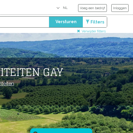
Voeg een bedrijf
Inloggen
Versturen
Filters
Verwijder filters
ITEITEN GAY
iteiten