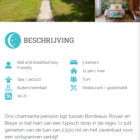
BESCHRIJVING
Bed and breakfast Gay-
5 kamers
Friendly
12 pers. max
Spa / jacuzzi
Tuin
Buitenzwembad
Restaurant / gastentafel
Wi-Fi
Ons charmante pension ligt tussen Bordeaux, Royan en
Blaye, in het hart van een typisch dorp in de regio. U zult
genieten van de tuin van 2.500 m2 en het zwembad voor
een ontspannen verblijf.