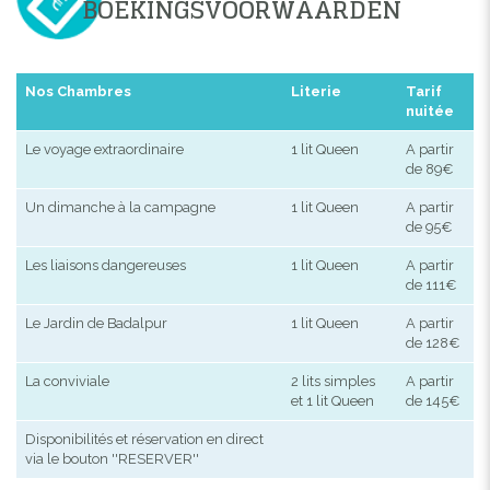
BOEKINGSVOORWAARDEN
Nos Chambres
Literie
Tarif
nuitée
Le voyage extraordinaire
1 lit Queen
A partir
de 89€
Un dimanche à la campagne
1 lit Queen
A partir
de 95€
Les liaisons dangereuses
1 lit Queen
A partir
de 111€
Le Jardin de Badalpur
1 lit Queen
A partir
de 128€
La conviviale
2 lits simples
A partir
et 1 lit Queen
de 145€
Disponibilités et réservation en direct
via le bouton ''RESERVER''