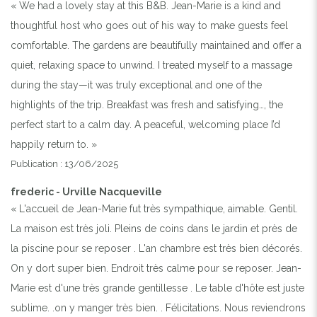
« We had a lovely stay at this B&B. Jean-Marie is a kind and
thoughtful host who goes out of his way to make guests feel
comfortable. The gardens are beautifully maintained and offer a
quiet, relaxing space to unwind. I treated myself to a massage
during the stay—it was truly exceptional and one of the
highlights of the trip. Breakfast was fresh and satisfying…, the
perfect start to a calm day. A peaceful, welcoming place I’d
happily return to. »
Publication : 13/06/2025
frederic - Urville Nacqueville
« L'accueil de Jean-Marie fut très sympathique, aimable. Gentil.
La maison est très joli. Pleins de coins dans le jardin et près de
la piscine pour se reposer . L'an chambre est très bien décorés.
On y dort super bien. Endroit très calme pour se reposer. Jean-
Marie est d'une très grande gentillesse . Le table d'hôte est juste
sublime. .on y manger très bien. . Félicitations. Nous reviendrons