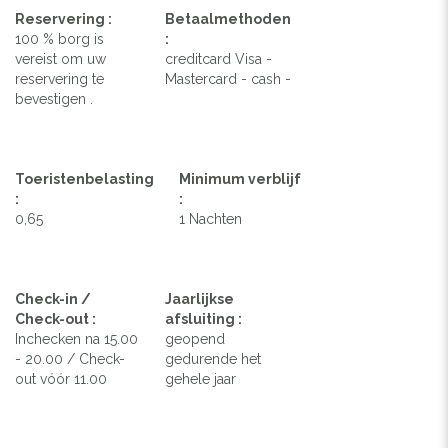
Reservering :
Betaalmethoden
100 % borg is
:
vereist om uw
creditcard Visa -
reservering te
Mastercard - cash -
bevestigen .
Toeristenbelasting
Minimum verblijf
:
:
0,65
1 Nachten
Check-in /
Jaarlijkse
Check-out :
afsluiting :
Inchecken na 15.00
geopend
- 20.00 / Check-
gedurende het
out vóór 11.00
gehele jaar