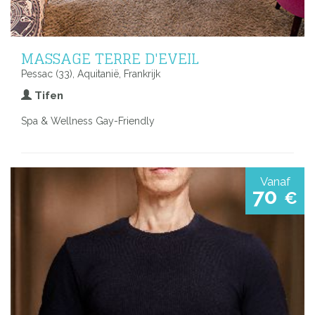
MASSAGE TERRE D'EVEIL
Pessac (33), Aquitanië, Frankrijk
Tifen
Spa & Wellness Gay-Friendly
Vanaf
70
€