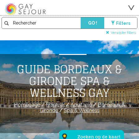
GO !
Filters
Verwijder filters
GUIDE BORDEAUX &
GIRONDE SPA &
WELLNESS GAY
Homepage
/
Frankrijk
/
Aquitanië
/
Bordeaux &
Gironde
/
Spa & Wellness
Zoeken op de kaart